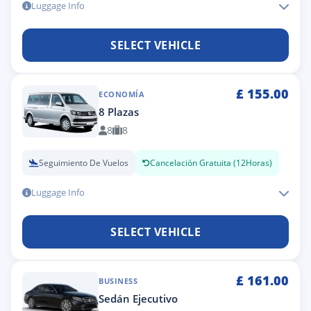
Luggage Info
SELECT VEHICLE
£
155.00
ECONOMÍA
8 Plazas
8
8
Seguimiento De Vuelos
Cancelación Gratuita (12Horas)
Luggage Info
SELECT VEHICLE
£
161.00
BUSINESS
Sedán Ejecutivo