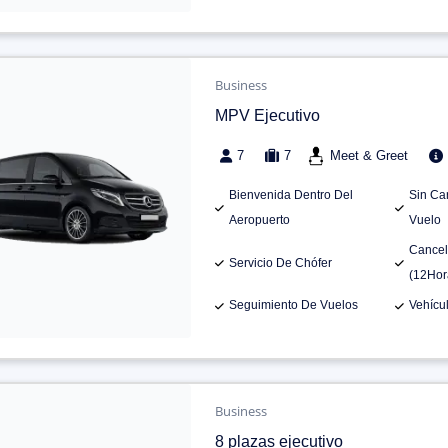
Business
MPV Ejecutivo
7
7
Meet & Greet
Bienvenida Dentro Del
Sin Ca
Aeropuerto
Vuelo
Cancel
Servicio De Chófer
(12Hor
Seguimiento De Vuelos
Vehícu
Business
8 plazas ejecutivo