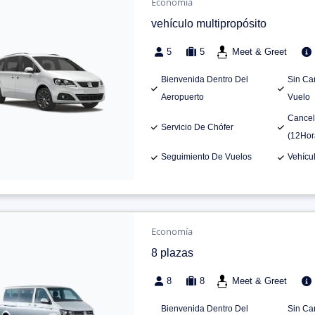
Economía
vehículo multipropósito
5
5
Meet & Greet
Bienvenida Dentro Del
Sin Ca
Aeropuerto
Vuelo
Cancel
Servicio De Chófer
(12Hor
Seguimiento De Vuelos
Vehícu
Economía
8 plazas
8
8
Meet & Greet
Bienvenida Dentro Del
Sin Ca