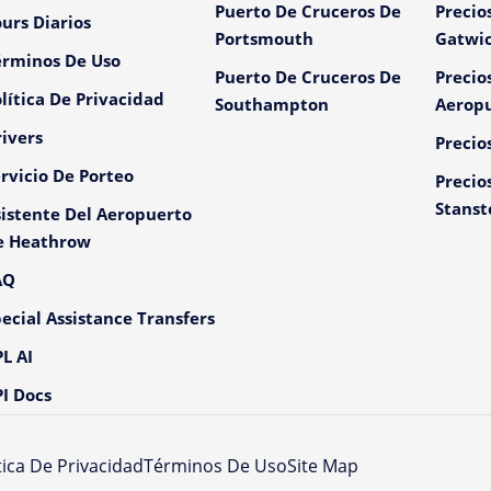
Puerto De Cruceros De
Precio
urs Diarios
Portsmouth
Gatwi
érminos De Uso
Puerto De Cruceros De
Precio
lítica De Privacidad
Southampton
Aeropu
ivers
Precio
rvicio De Porteo
Precio
Stanst
istente Del Aeropuerto
e Heathrow
AQ
ecial Assistance Transfers
L AI
I Docs
tica De Privacidad
Términos De Uso
Site Map