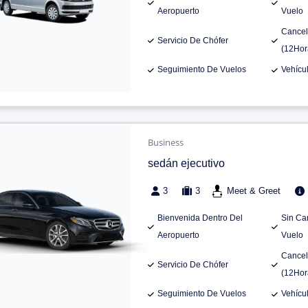
Aeropuerto
Vuelo
Cancel
Servicio De Chófer
(12Hor
Seguimiento De Vuelos
Vehícu
Business
sedán ejecutivo
3
3
Meet & Greet
Bienvenida Dentro Del
Sin Ca
Aeropuerto
Vuelo
Cancel
Servicio De Chófer
(12Hor
Seguimiento De Vuelos
Vehícu