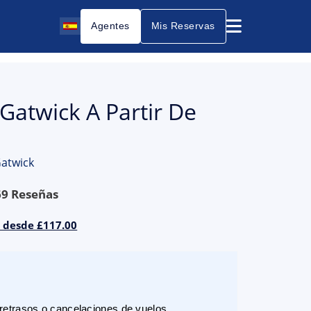
Agentes
Mis Reservas
Gatwick A Partir De
Gatwick
69
Reseñas
r desde £117.00
etrasos o cancelaciones de vuelos.