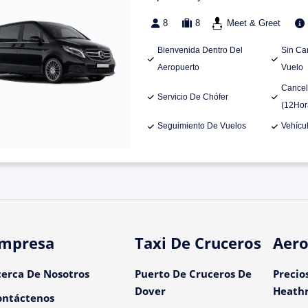
8
8
Meet & Greet
Bienvenida Dentro Del
Sin Ca
Aeropuerto
Vuelo
Cancel
Servicio De Chófer
(12Hor
Seguimiento De Vuelos
Vehícu
mpresa
Taxi De Cruceros
Aero
cerca De Nosotros
Puerto De Cruceros De
Precio
Dover
Heath
ontáctenos