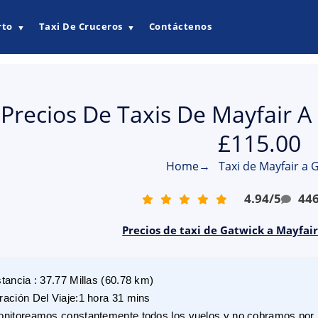
rto
Taxi De Cruceros
Contáctenos
▼
▼
Precios De Taxis De Mayfair A 
£115.00
Home
→
Taxi de Mayfair a 
4.94
/
5
44
Precios de taxi de Gatwick a Mayfai
stancia
:
37.77
Millas
(
60.78
km)
ración Del Viaje
:
1 hora 31 mins
nitoreamos constantemente todos los vuelos y no cobramos por r