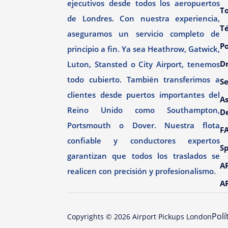
ejecutivos desde todos los aeropuertos
To
de Londres. Con nuestra experiencia,
T
aseguramos un servicio completo de
Po
principio a fin. Ya sea Heathrow, Gatwick,
Dr
Luton, Stansted o City Airport, tenemos
todo cubierto. También transferimos a
Se
clientes desde puertos importantes del
As
Reino Unido como Southampton,
D
Portsmouth o Dover. Nuestra flota
F
confiable y conductores expertos
Sp
garantizan que todos los traslados se
AP
realicen con precisión y profesionalismo.
AP
Polí
Copyrights ©
2026
Airport Pickups London