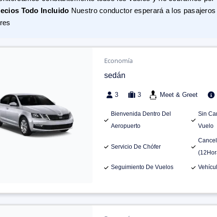
ecios Todo Incluido
Nuestro conductor esperará a los pasajeros 
res
Economía
sedán
3
3
Meet & Greet
Bienvenida Dentro Del
Sin Ca
Aeropuerto
Vuelo
Cancel
Servicio De Chófer
(12Hor
Seguimiento De Vuelos
Vehícu