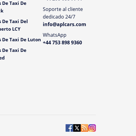
s De Taxi De
Soporte al cliente
ck
dedicado 24/7
s De Taxi Del
info@aplcars.com
erto LCY
WhatsApp
s De Taxi De Luton
+44 753 898 9360
s De Taxi De
ed