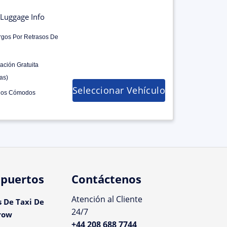
Luggage Info
rgos Por Retrasos De
ación Gratuita
as)
Seleccionar Vehículo
los Cómodos
puertos
Contáctenos
Atención al Cliente
s De Taxi De
24/7
row
+44 208 688 7744