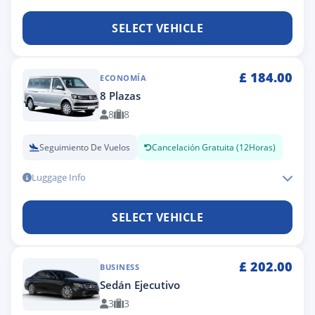
SELECT VEHICLE
£
184.00
ECONOMÍA
8 Plazas
8
8
Seguimiento De Vuelos
Cancelación Gratuita (12Horas)
Luggage Info
SELECT VEHICLE
£
202.00
BUSINESS
Sedán Ejecutivo
3
3