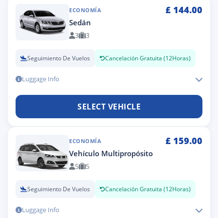
£
144.00
ECONOMÍA
Sedán
3
3
Seguimiento De Vuelos
Cancelación Gratuita (12Horas)
Luggage Info
SELECT VEHICLE
£
159.00
ECONOMÍA
Vehículo Multipropósito
5
5
Seguimiento De Vuelos
Cancelación Gratuita (12Horas)
Luggage Info