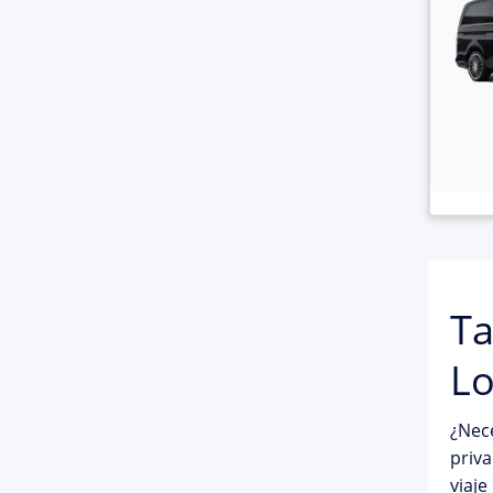
Ta
Lo
¿Nece
priva
viaje