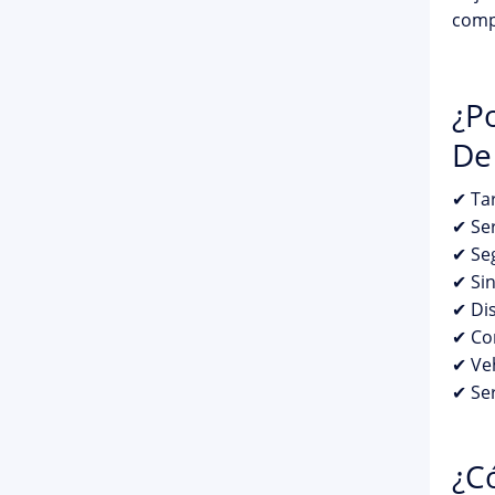
compl
¿Po
De
✔ Tar
✔ Ser
✔ Se
✔ Sin
✔ Dis
✔ Con
✔ Ve
✔ Ser
¿C