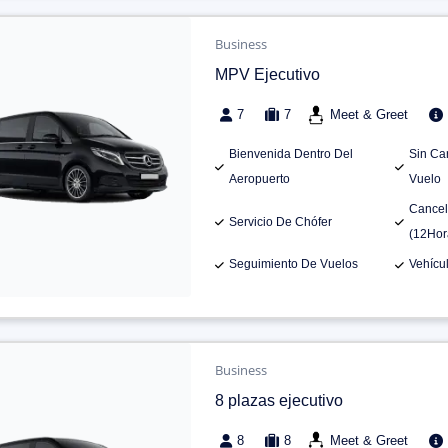
Business
MPV Ejecutivo
7
7
Meet & Greet
Bienvenida Dentro Del
Sin Ca
Aeropuerto
Vuelo
Cancel
Servicio De Chófer
(12Hor
Seguimiento De Vuelos
Vehícu
Business
8 plazas ejecutivo
8
8
Meet & Greet