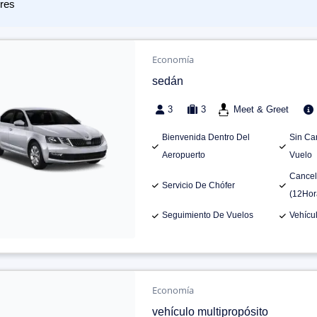
res
Economía
sedán
3
3
Meet & Greet
Bienvenida Dentro Del
Sin Ca
Aeropuerto
Vuelo
Cancel
Servicio De Chófer
(12Hor
Seguimiento De Vuelos
Vehícu
Economía
vehículo multipropósito