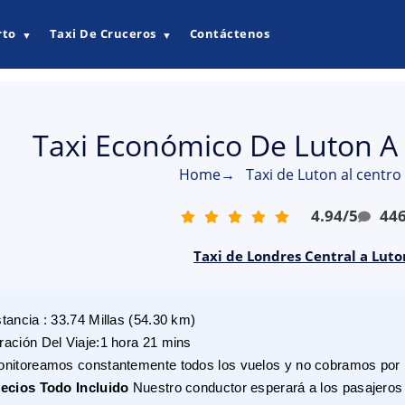
rto
Taxi De Cruceros
Contáctenos
▼
▼
Taxi Económico De Luton A
Home
→
Taxi de Luton al centr
4.94
/
5
44
Taxi de Londres Central a Luto
stancia
:
33.74
Millas
(
54.30
km)
ración Del Viaje
:
1 hora 21 mins
nitoreamos constantemente todos los vuelos y no cobramos por r
ecios Todo Incluido
Nuestro conductor esperará a los pasajeros 