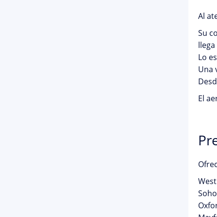
Al at
Su co
llega
Lo e
Una 
Desde
El ae
Pr
Ofrec
West
Soho
Oxfor