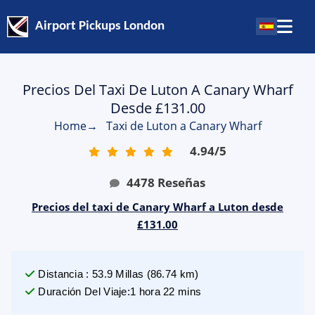
Airport Pickups London
Precios Del Taxi De Luton A Canary Wharf
Desde £131.00
Home
→
Taxi de Luton a Canary Wharf
4.94
/
5
4478
Reseñas
Precios del taxi de Canary Wharf a Luton desde
£131.00
Distancia
:
53.9
Millas
(
86.74
km)
Duración Del Viaje
:
1 hora 22 mins