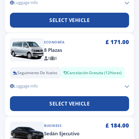
Luggage Info
SELECT VEHICLE
£
171.00
ECONOMÍA
8 Plazas
8
8
Seguimiento De Vuelos
Cancelación Gratuita (12Horas)
Luggage Info
SELECT VEHICLE
£
184.00
BUSINESS
Sedán Ejecutivo