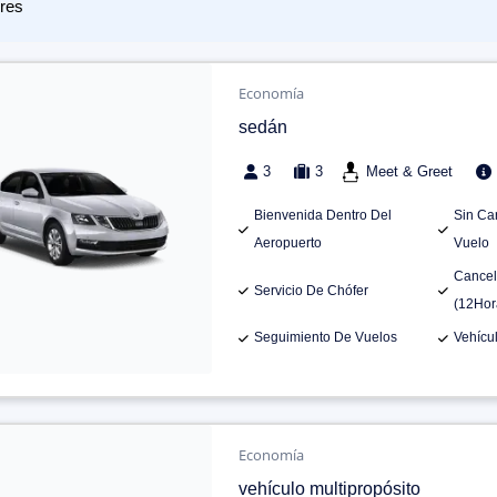
res
Economía
sedán
3
3
Meet & Greet
Bienvenida Dentro Del
Sin Ca
Aeropuerto
Vuelo
Cancel
Servicio De Chófer
(12Hor
Seguimiento De Vuelos
Vehícu
Economía
vehículo multipropósito