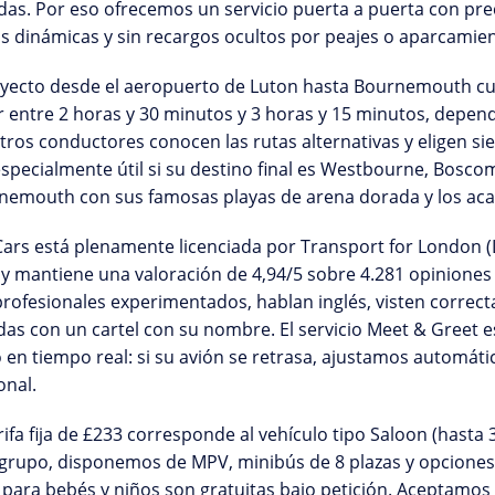
das. Por eso ofrecemos un servicio puerta a puerta con
pre
as dinámicas y sin recargos ocultos por peajes o aparcamien
ayecto desde el
aeropuerto de Luton hasta Bournemouth
cu
 entre 2 horas y 30 minutos y 3 horas y 15 minutos, dependi
ros conductores conocen las rutas alternativas y eligen si
especialmente útil si su destino final es Westbourne, Bosc
emouth con sus famosas playas de arena dorada y los acant
Cars está
plenamente licenciada por Transport for London (
 y mantiene una valoración de
4,94/5 sobre 4.281 opiniones
rofesionales experimentados, hablan inglés, visten correct
das con un cartel con su nombre. El servicio
Meet & Greet es
 en tiempo real: si su avión se retrasa, ajustamos automáti
onal.
rifa fija de £233
corresponde al vehículo tipo Saloon (hasta 3 
grupo, disponemos de MPV, minibús de 8 plazas y opciones E
s para bebés y niños son gratuitas
bajo petición. Aceptamos e