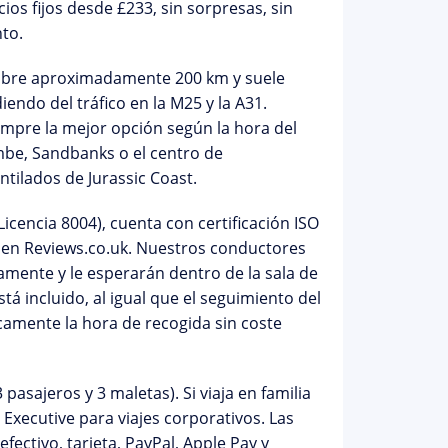
cios fijos desde £233
, sin sorpresas, sin
to.
bre aproximadamente 200 km y suele
endo del tráfico en la M25 y la A31.
empre la mejor opción según la hora del
ombe, Sandbanks o el centro de
ilados de Jurassic Coast.
Licencia 8004)
, cuenta con certificación ISO
en Reviews.co.uk. Nuestros conductores
amente y le esperarán dentro de la sala de
tá incluido
, al igual que el seguimiento del
camente la hora de recogida sin coste
pasajeros y 3 maletas). Si viaja en familia
xecutive para viajes corporativos. Las
fectivo, tarjeta, PayPal, Apple Pay y