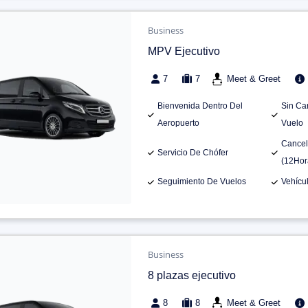
Business
MPV Ejecutivo
7
7
Meet & Greet
Bienvenida Dentro Del
Sin Ca
Aeropuerto
Vuelo
Cancel
Servicio De Chófer
(12Hor
Seguimiento De Vuelos
Vehícu
Business
8 plazas ejecutivo
8
8
Meet & Greet