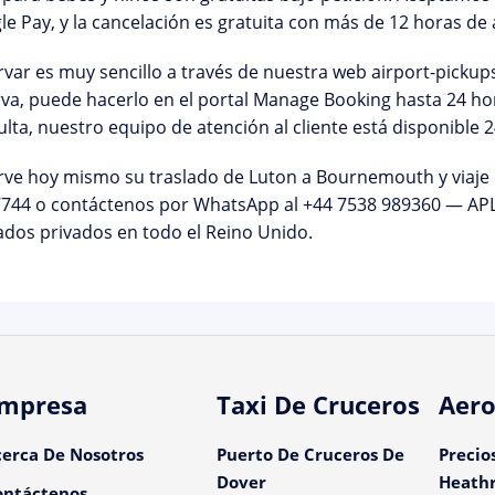
e Pay, y la cancelación es gratuita con más de 12 horas de 
var es muy sencillo a través de nuestra web
airport-picku
va, puede hacerlo en el
portal Manage Booking
hasta 24 hor
ulta, nuestro equipo de
atención al cliente
está disponible 2
rve hoy mismo su traslado de Luton a Bournemouth
y viaje
7744
o contáctenos por WhatsApp al
+44 7538 989360
— APL 
ados privados en todo el Reino Unido.
mpresa
Taxi De Cruceros
Aero
cerca De Nosotros
Puerto De Cruceros De
Precio
Dover
Heath
ontáctenos