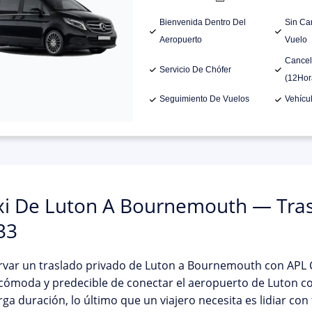
Bienvenida Dentro Del
Sin Ca
Aeropuerto
Vuelo
Cancel
Servicio De Chófer
(12Hor
Seguimiento De Vuelos
Vehícu
xi De Luton A Bournemouth — Tras
33
rvar un traslado privado de
Luton a Bournemouth
con APL C
ómoda y predecible de conectar el aeropuerto de Luton con 
rga duración, lo último que un viajero necesita es lidiar c