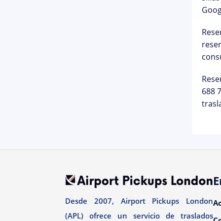
Googl
Reser
reser
cons
Rese
688 
trasl
E
Desde 2007, Airport Pickups London
A
(APL) ofrece un servicio de traslados
C