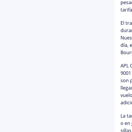
pesa
tarif
El tr
durar
Nuest
día, 
Bourn
APL 
9001
son p
llega
vuelo
adici
La
ta
o en 
silla