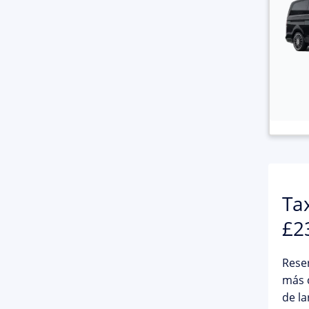
Ta
£2
Rese
más c
de la