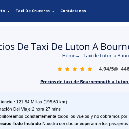
rto
Taxi De Cruceros
Contáctenos
▼
▼
cios De Taxi De Luton A Bour
Home
→
Taxi de Luton a Bo
4.94
/
5
44
Precios de taxi de Bournemouth a Luton 
stancia
:
121.54
Millas
(
195.60
km)
ración Del Viaje
:
2 hora 27 mins
nitoreamos constantemente todos los vuelos y no cobramos por r
ecios Todo Incluido
Nuestro conductor esperará a los pasajeros 