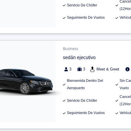
Cancel
Servicio De Chófer
(12Hor
Seguimiento De Vuelos
Vehícu
Business
sedán ejecutivo
3
3
Meet & Greet
Bienvenida Dentro Del
Sin Ca
Aeropuerto
Vuelo
Cancel
Servicio De Chófer
(12Hor
Seguimiento De Vuelos
Vehícu