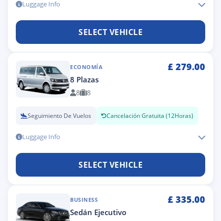
Luggage Info
SELECT VEHICLE
£
279.00
ECONOMÍA
8 Plazas
8
8
Seguimiento De Vuelos
Cancelación Gratuita (12Horas)
Luggage Info
SELECT VEHICLE
£
335.00
BUSINESS
Sedán Ejecutivo