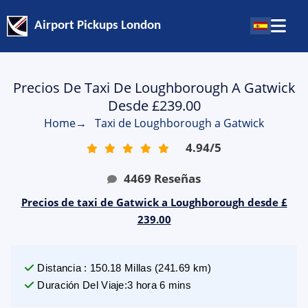
Airport Pickups London
Precios De Taxi De Loughborough A Gatwick
Desde £239.00
Home
→
Taxi de Loughborough a Gatwick
4.94
/
5
4469
Reseñas
Precios de taxi de Gatwick a Loughborough desde £
239.00
Distancia
:
150.18
Millas
(
241.69
km)
Duración Del Viaje
:
3 hora 6 mins