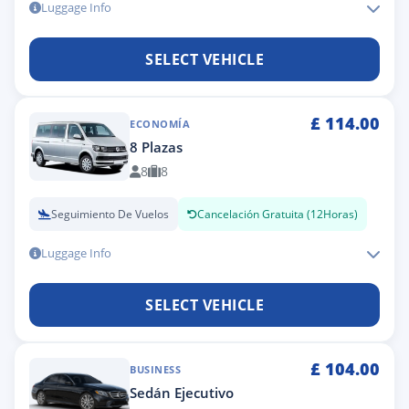
Luggage Info
SELECT VEHICLE
£
114.00
ECONOMÍA
8 Plazas
8
8
Seguimiento De Vuelos
Cancelación Gratuita (12Horas)
Luggage Info
SELECT VEHICLE
£
104.00
BUSINESS
Sedán Ejecutivo