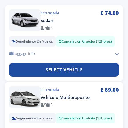
£
74.00
ECONOMÍA
Sedán
3
3
Seguimiento De Vuelos
Cancelación Gratuita (12Horas)
Luggage Info
SELECT VEHICLE
£
89.00
ECONOMÍA
Vehículo Multipropósito
5
5
Seguimiento De Vuelos
Cancelación Gratuita (12Horas)