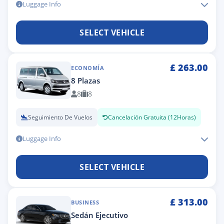
Luggage Info
SELECT VEHICLE
£
263.00
ECONOMÍA
8 Plazas
8
8
Seguimiento De Vuelos
Cancelación Gratuita (12Horas)
Luggage Info
SELECT VEHICLE
£
313.00
BUSINESS
Sedán Ejecutivo