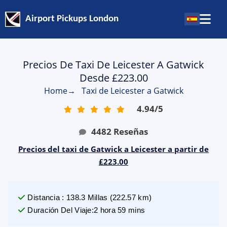
Airport Pickups London
Precios De Taxi De Leicester A Gatwick
Desde £223.00
Home
→
Taxi de Leicester a Gatwick
4.94
/
5
4482
Reseñas
Precios del taxi de Gatwick a Leicester a partir de
£223.00
Distancia
:
138.3
Millas
(
222.57
km)
Duración Del Viaje
:
2 hora 59 mins