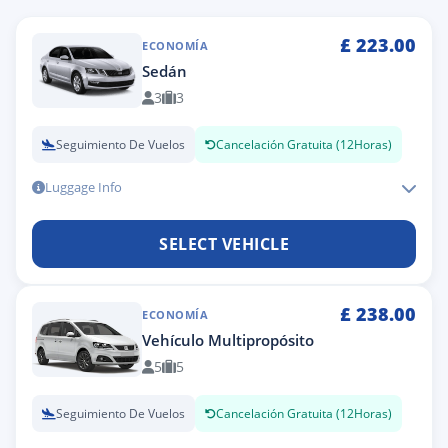
£
223.00
ECONOMÍA
Sedán
3
3
Seguimiento De Vuelos
Cancelación Gratuita (12Horas)
Luggage Info
SELECT VEHICLE
£
238.00
ECONOMÍA
Vehículo Multipropósito
5
5
Seguimiento De Vuelos
Cancelación Gratuita (12Horas)