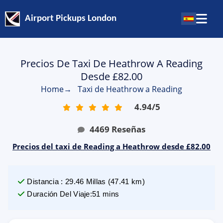
Airport Pickups London
Precios De Taxi De Heathrow A Reading
Desde £82.00
Home
→
Taxi de Heathrow a Reading
4.94
/
5
4469
Reseñas
Precios del taxi de Reading a Heathrow desde £82.00
Distancia
:
29.46
Millas
(
47.41
km)
Duración Del Viaje
:
51 mins