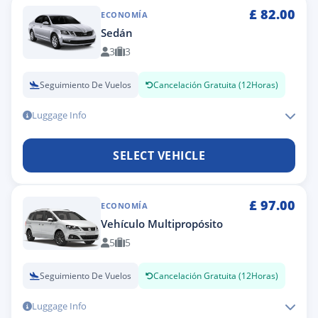
£
82.00
ECONOMÍA
Sedán
3
3
Seguimiento De Vuelos
Cancelación Gratuita (12Horas)
Luggage Info
SELECT VEHICLE
£
97.00
ECONOMÍA
Vehículo Multipropósito
5
5
Seguimiento De Vuelos
Cancelación Gratuita (12Horas)
Luggage Info