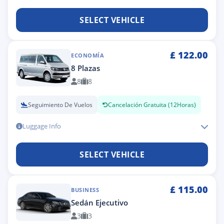
SELECT VEHICLE
£
122.00
ECONOMÍA
8 Plazas
8
8
Seguimiento De Vuelos
Cancelación Gratuita (12Horas)
Luggage Info
SELECT VEHICLE
£
115.00
BUSINESS
Sedán Ejecutivo
3
3