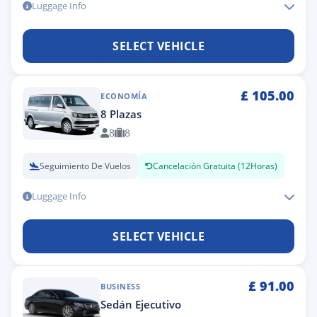
Luggage Info
SELECT VEHICLE
£
105.00
ECONOMÍA
8 Plazas
8
8
Seguimiento De Vuelos
Cancelación Gratuita (12Horas)
Luggage Info
SELECT VEHICLE
£
91.00
BUSINESS
Sedán Ejecutivo