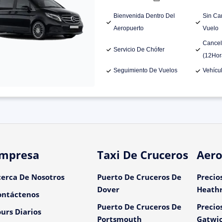
Bienvenida Dentro Del
Sin Ca
Aeropuerto
Vuelo
Cancel
Servicio De Chófer
(12Hor
Seguimiento De Vuelos
Vehícu
mpresa
Taxi De Cruceros
Aero
cerca De Nosotros
Puerto De Cruceros De
Precio
Dover
Heath
ontáctenos
Puerto De Cruceros De
Precio
urs Diarios
Portsmouth
Gatwi