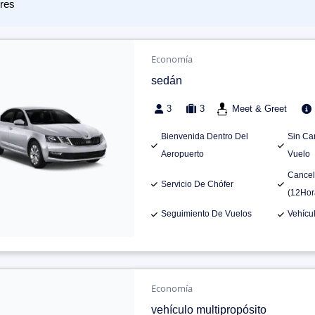
res
Economía
sedán
3
3
Meet & Greet
Bienvenida Dentro Del
Sin Ca
Aeropuerto
Vuelo
Cancel
Servicio De Chófer
(12Hor
Seguimiento De Vuelos
Vehícu
Economía
vehículo multipropósito