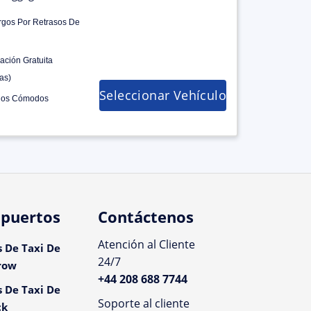
rgos Por Retrasos De
ación Gratuita
as)
Seleccionar Vehículo
los Cómodos
puertos
Contáctenos
Atención al Cliente
s De Taxi De
24/7
row
+44 208 688 7744
s De Taxi De
Soporte al cliente
ck