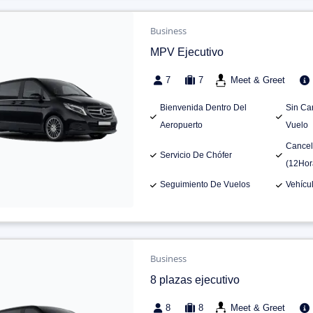
Business
MPV Ejecutivo
7
7
Meet & Greet
Bienvenida Dentro Del
Sin Ca
Aeropuerto
Vuelo
Cancel
Servicio De Chófer
(12Hor
Seguimiento De Vuelos
Vehícu
Business
8 plazas ejecutivo
8
8
Meet & Greet