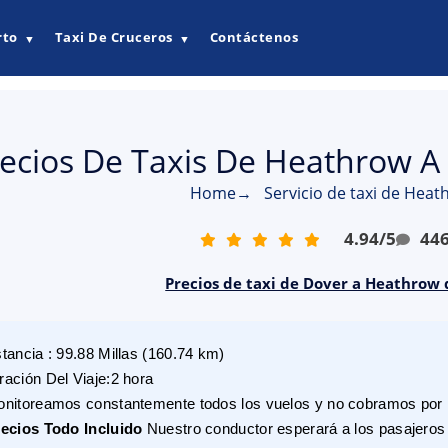
rto
Taxi De Cruceros
Contáctenos
▼
▼
ecios De Taxis De Heathrow A
Home
→
Servicio de taxi de Hea
4.94
/
5
44
Precios de taxi de Dover a Heathrow
stancia
:
99.88
Millas
(
160.74
km)
ración Del Viaje
:
2 hora
nitoreamos constantemente todos los vuelos y no cobramos por r
ecios Todo Incluido
Nuestro conductor esperará a los pasajeros 