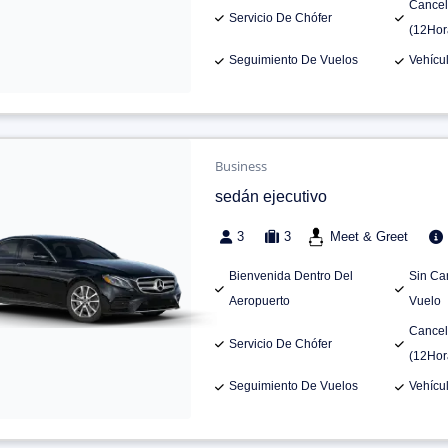
Cancel
Servicio De Chófer
(12Hor
Seguimiento De Vuelos
Vehícu
Business
sedán ejecutivo
3
3
Meet & Greet
Bienvenida Dentro Del
Sin Ca
Aeropuerto
Vuelo
Cancel
Servicio De Chófer
(12Hor
Seguimiento De Vuelos
Vehícu