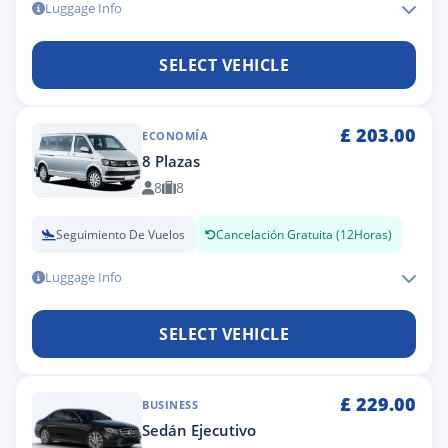
Luggage Info
SELECT VEHICLE
£
203.00
ECONOMÍA
8 Plazas
8
8
Seguimiento De Vuelos
Cancelación Gratuita (12Horas)
Luggage Info
SELECT VEHICLE
£
229.00
BUSINESS
Sedán Ejecutivo