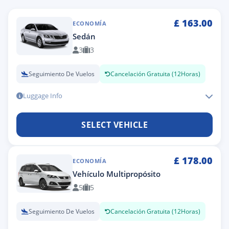
£
163.00
ECONOMÍA
Sedán
3
3
Seguimiento De Vuelos
Cancelación Gratuita (12Horas)
Luggage Info
SELECT VEHICLE
£
178.00
ECONOMÍA
Vehículo Multipropósito
5
5
Seguimiento De Vuelos
Cancelación Gratuita (12Horas)