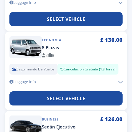
Luggage Info
SELECT VEHICLE
£
130.00
ECONOMÍA
8 Plazas
8
8
Seguimiento De Vuelos
Cancelación Gratuita (12Horas)
Luggage Info
SELECT VEHICLE
£
126.00
BUSINESS
Sedán Ejecutivo