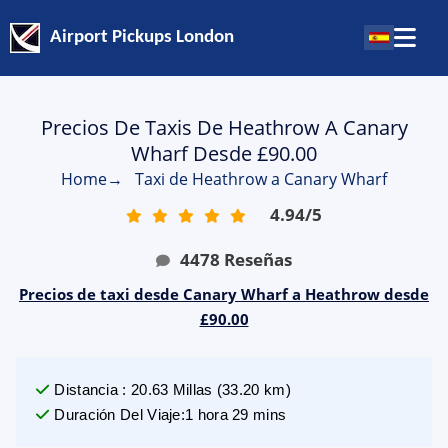
Airport Pickups London
Precios De Taxis De Heathrow A Canary
Wharf Desde £90.00
Home
→
Taxi de Heathrow a Canary Wharf
4.94
/
5
4478
Reseñas
Precios de taxi desde Canary Wharf a Heathrow desde
£90.00
Distancia
:
20.63
Millas
(
33.20
km)
Duración Del Viaje
:
1 hora 29 mins