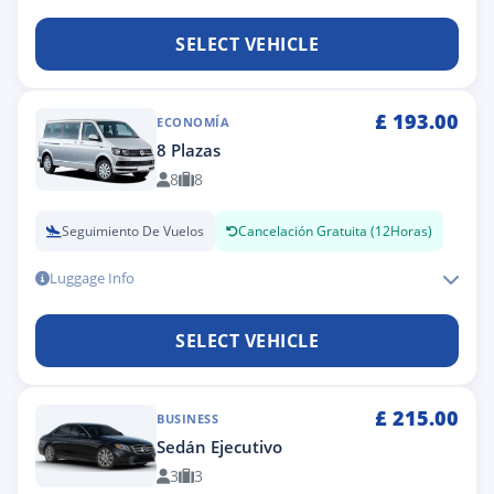
SELECT VEHICLE
£
193.00
ECONOMÍA
8 Plazas
8
8
Seguimiento De Vuelos
Cancelación Gratuita (12Horas)
Luggage Info
SELECT VEHICLE
£
215.00
BUSINESS
Sedán Ejecutivo
3
3