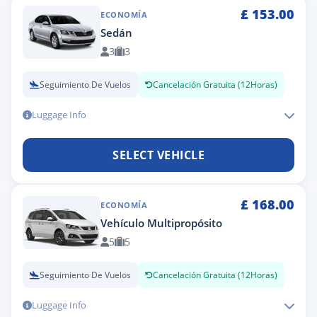
£
153.00
ECONOMÍA
Sedán
3
3
Seguimiento De Vuelos
Cancelación Gratuita (12Horas)
Luggage Info
SELECT VEHICLE
£
168.00
ECONOMÍA
Vehículo Multipropósito
5
5
Seguimiento De Vuelos
Cancelación Gratuita (12Horas)
Luggage Info