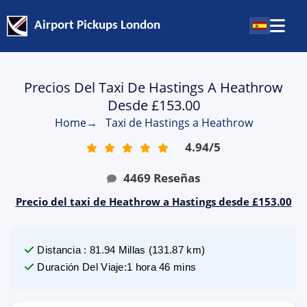
Airport Pickups London
Precios Del Taxi De Hastings A Heathrow
Desde £153.00
Home
→
Taxi de Hastings a Heathrow
4.94
/
5
4469
Reseñas
Precio del taxi de Heathrow a Hastings desde £153.00
Distancia
:
81.94
Millas
(
131.87
km)
Duración Del Viaje
:
1 hora 46 mins