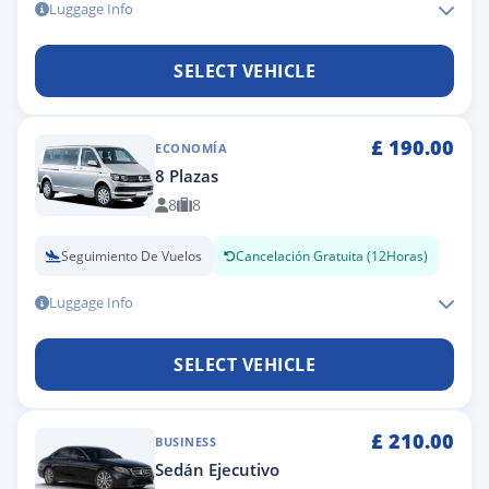
Luggage Info
SELECT VEHICLE
£
190.00
ECONOMÍA
8 Plazas
8
8
Seguimiento De Vuelos
Cancelación Gratuita (12Horas)
Luggage Info
SELECT VEHICLE
£
210.00
BUSINESS
Sedán Ejecutivo