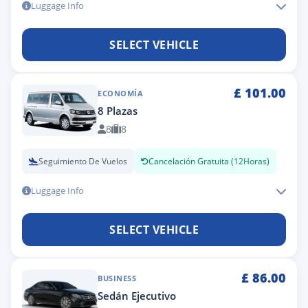
Luggage Info
SELECT VEHICLE
£
101.00
ECONOMÍA
8 Plazas
8
8
Seguimiento De Vuelos
Cancelación Gratuita (12Horas)
Luggage Info
SELECT VEHICLE
£
86.00
BUSINESS
Sedán Ejecutivo