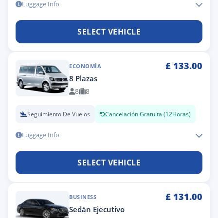
Luggage Info
SELECT VEHICLE
£
133.00
ECONOMÍA
8 Plazas
8
8
Seguimiento De Vuelos
Cancelación Gratuita (12Horas)
Luggage Info
SELECT VEHICLE
£
131.00
BUSINESS
Sedán Ejecutivo