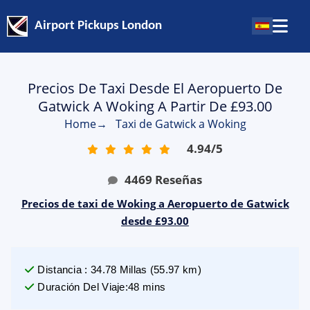
Airport Pickups London
Precios De Taxi Desde El Aeropuerto De
Gatwick A Woking A Partir De £93.00
Home
→
Taxi de Gatwick a Woking
4.94
/
5
4469
Reseñas
Precios de taxi de Woking a Aeropuerto de Gatwick
desde £93.00
Distancia
:
34.78
Millas
(
55.97
km)
Duración Del Viaje
:
48 mins