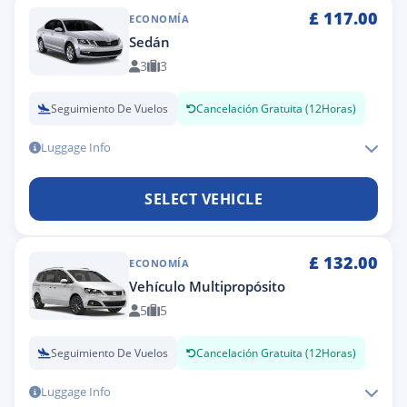
£
117.00
ECONOMÍA
Sedán
3
3
Seguimiento De Vuelos
Cancelación Gratuita (12Horas)
Luggage Info
SELECT VEHICLE
£
132.00
ECONOMÍA
Vehículo Multipropósito
5
5
Seguimiento De Vuelos
Cancelación Gratuita (12Horas)
Luggage Info