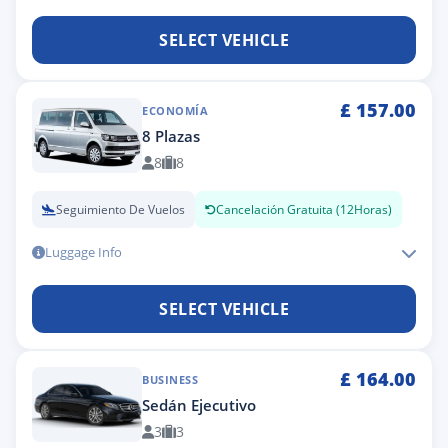
SELECT VEHICLE
£
157.00
ECONOMÍA
8 Plazas
8
8
Seguimiento De Vuelos
Cancelación Gratuita (12Horas)
Luggage Info
SELECT VEHICLE
£
164.00
BUSINESS
Sedán Ejecutivo
3
3