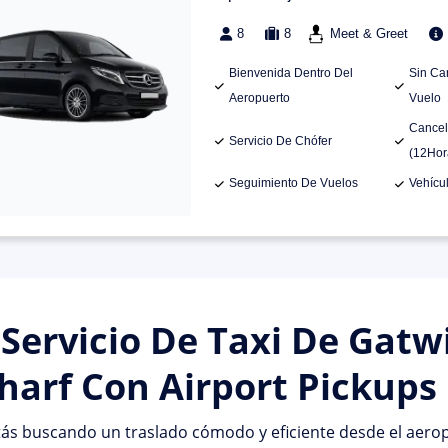
8
8
Meet & Greet
Bienvenida Dentro Del
Sin Ca
Aeropuerto
Vuelo
Cancel
Servicio De Chófer
(12Hor
Seguimiento De Vuelos
Vehícu
 Servicio De Taxi De Gatw
arf Con Airport Pickups
tás buscando un traslado cómodo y eficiente desde el aero