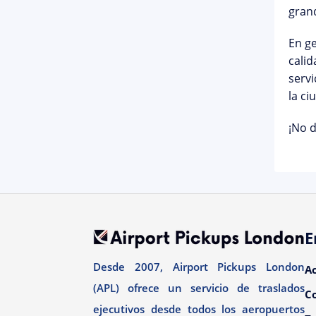
gran
En ge
cali
servi
la ci
¡No d
E
Desde 2007, Airport Pickups London
A
(APL) ofrece un servicio de traslados
C
ejecutivos desde todos los aeropuertos