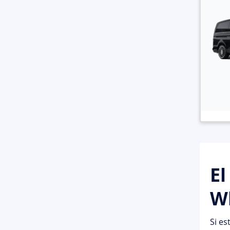
El
Wh
Si es