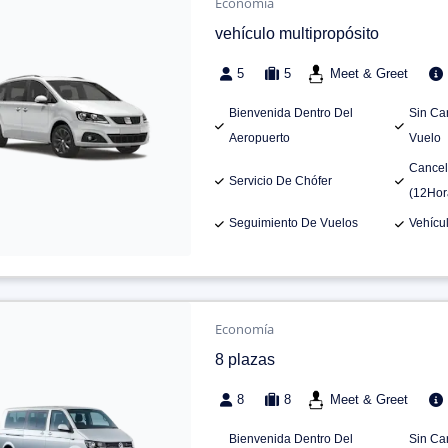
Economía
vehículo multipropósito
5
5
Meet & Greet
Bienvenida Dentro Del
Sin Ca
Aeropuerto
Vuelo
Cancel
Servicio De Chófer
(12Hor
Seguimiento De Vuelos
Vehícu
Economía
8 plazas
8
8
Meet & Greet
Bienvenida Dentro Del
Sin Ca