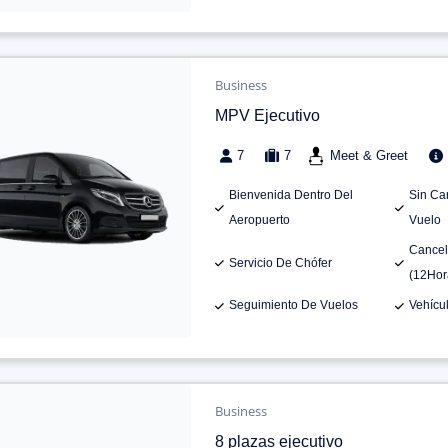
Business
MPV Ejecutivo
7
7
Meet & Greet
Bienvenida Dentro Del
Sin Ca
Aeropuerto
Vuelo
Cancel
Servicio De Chófer
(12Hor
Seguimiento De Vuelos
Vehícu
Business
8 plazas ejecutivo