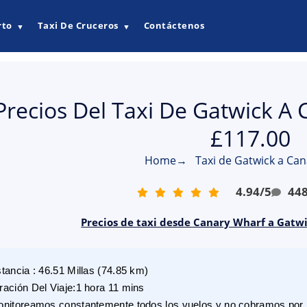
rto
Taxi De Cruceros
Contáctenos
▼
▼
Precios Del Taxi De Gatwick A
£117.00
Home
→
Taxi de Gatwick a Ca
4.94
/
5
44
Precios de taxi desde Canary Wharf a Gatwi
stancia
:
46.51
Millas
(
74.85
km)
ración Del Viaje
:
1 hora 11 mins
nitoreamos constantemente todos los vuelos y no cobramos por r