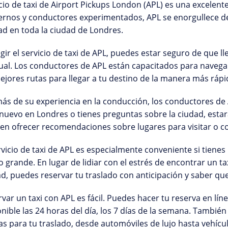
cio de taxi de Airport Pickups London (APL) es una excelent
nos y conductores experimentados, APL se enorgullece de o
ad en toda la ciudad de Londres.
egir el servicio de taxi de APL, puedes estar seguro de que 
al. Los conductores de APL están capacitados para navegar
ejores rutas para llegar a tu destino de la manera más rápid
s de su experiencia en la conducción, los conductores de A
 nuevo en Londres o tienes preguntas sobre la ciudad, est
n ofrecer recomendaciones sobre lugares para visitar o co
rvicio de taxi de APL es especialmente conveniente si tiene
 grande. En lugar de lidiar con el estrés de encontrar un ta
d, puedes reservar tu traslado con anticipación y saber que 
var un taxi con APL es fácil. Puedes hacer tu reserva en línea
nible las 24 horas del día, los 7 días de la semana. También
s para tu traslado, desde automóviles de lujo hasta vehí