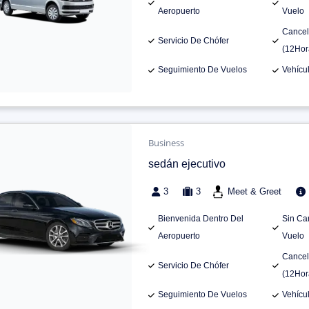
Aeropuerto
Vuelo
Cancel
Servicio De Chófer
(12Hor
Seguimiento De Vuelos
Vehícu
Business
sedán ejecutivo
3
3
Meet & Greet
Bienvenida Dentro Del
Sin Ca
Aeropuerto
Vuelo
Cancel
Servicio De Chófer
(12Hor
Seguimiento De Vuelos
Vehícu