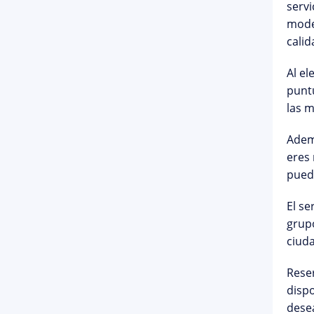
servi
moder
calid
Al el
puntu
las m
Ademá
eres
puede
El se
grupo
ciuda
Reser
dispo
desea