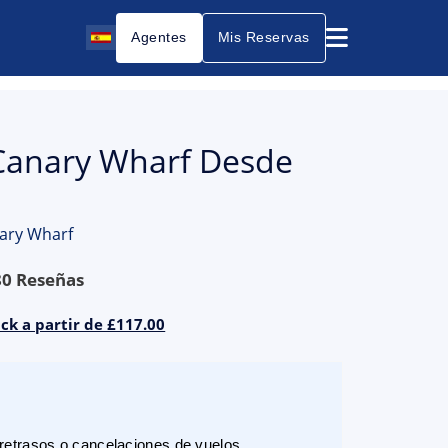
Agentes
Mis Reservas
 Canary Wharf Desde
nary Wharf
80
Reseñas
ck a partir de £117.00
etrasos o cancelaciones de vuelos.