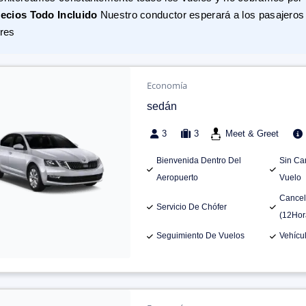
ecios Todo Incluido
Nuestro conductor esperará a los pasajeros 
res
Economía
sedán
3
3
Meet & Greet
Bienvenida Dentro Del
Sin Ca
Aeropuerto
Vuelo
Cancel
Servicio De Chófer
(12Hor
Seguimiento De Vuelos
Vehícu