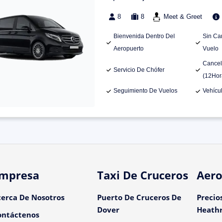
8
8
Meet & Greet
Bienvenida Dentro Del
Sin Ca
Aeropuerto
Vuelo
Cancel
Servicio De Chófer
(12Hor
Seguimiento De Vuelos
Vehícu
mpresa
Taxi De Cruceros
Aero
cerca De Nosotros
Puerto De Cruceros De
Precio
Dover
Heath
ontáctenos