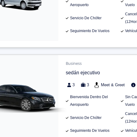
Aeropuerto
Vuelo
Cancel
Servicio De Chófer
(12Hor
Seguimiento De Vuelos
Vehícu
Business
sedán ejecutivo
3
3
Meet & Greet
Bienvenida Dentro Del
Sin Ca
Aeropuerto
Vuelo
Cancel
Servicio De Chófer
(12Hor
Seguimiento De Vuelos
Vehícu