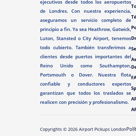
ejecutivos desde todos los aeropuertos
To
de Londres. Con nuestra experiencia,
T
aseguramos un servicio completo de
Po
principio a fin. Ya sea Heathrow, Gatwick,
Dr
Luton, Stansted o City Airport, tenemos
todo cubierto. También transferimos a
Se
clientes desde puertos importantes del
As
Reino Unido como Southampton,
D
Portsmouth o Dover. Nuestra flota
F
confiable y conductores expertos
Sp
garantizan que todos los traslados se
AP
realicen con precisión y profesionalismo.
AP
Polí
Copyrights ©
2026
Airport Pickups London