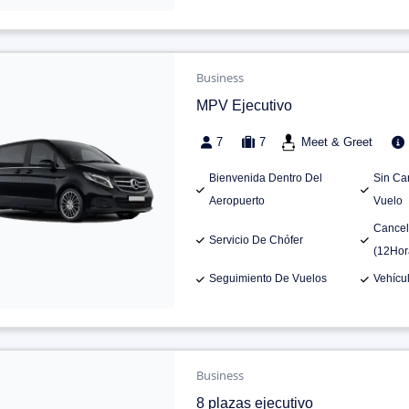
Business
MPV Ejecutivo
7
7
Meet & Greet
Bienvenida Dentro Del
Sin Ca
Aeropuerto
Vuelo
Cancel
Servicio De Chófer
(12Hor
Seguimiento De Vuelos
Vehícu
Business
8 plazas ejecutivo