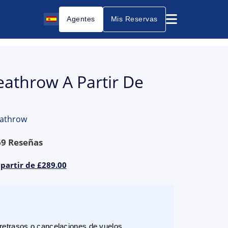
Agentes
Mis Reservas
eathrow A Partir De
eathrow
69
Reseñas
 partir de £289.00
etrasos o cancelaciones de vuelos.