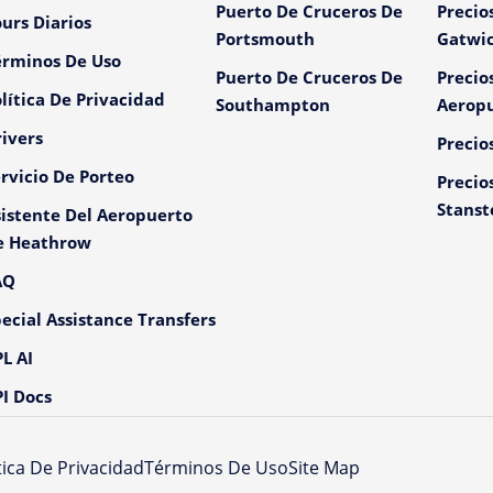
Puerto De Cruceros De
Precio
urs Diarios
Portsmouth
Gatwi
érminos De Uso
Puerto De Cruceros De
Precio
lítica De Privacidad
Southampton
Aeropu
ivers
Precio
rvicio De Porteo
Precio
Stanst
istente Del Aeropuerto
e Heathrow
AQ
ecial Assistance Transfers
L AI
I Docs
tica De Privacidad
Términos De Uso
Site Map