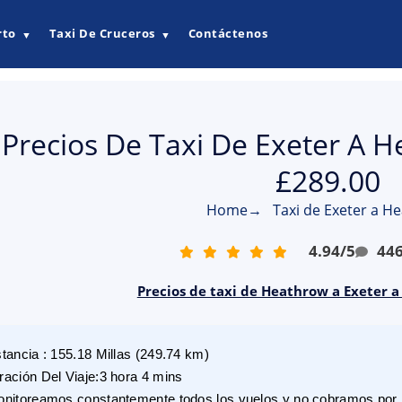
rto
Taxi De Cruceros
Contáctenos
▼
▼
Precios De Taxi De Exeter A H
£289.00
Home
→
Taxi de Exeter a H
4.94
/
5
44
Precios de taxi de Heathrow a Exeter a
stancia
:
155.18
Millas
(
249.74
km)
ración Del Viaje
:
3 hora 4 mins
nitoreamos constantemente todos los vuelos y no cobramos por r