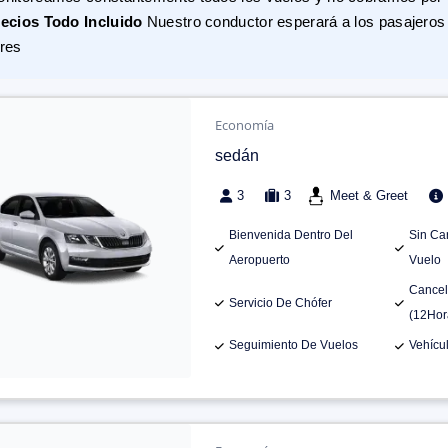
ecios Todo Incluido
Nuestro conductor esperará a los pasajeros 
res
Economía
sedán
3
3
Meet & Greet
Bienvenida Dentro Del
Sin Ca
Aeropuerto
Vuelo
Cancel
Servicio De Chófer
(12Hor
Seguimiento De Vuelos
Vehícu