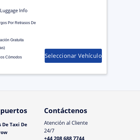
Luggage Info
rgos Por Retrasos De
ación Gratuita
as)
Seleccionar Vehículo
los Cómodos
puertos
Contáctenos
Atención al Cliente
s De Taxi De
24/7
row
+44 208 688 7744