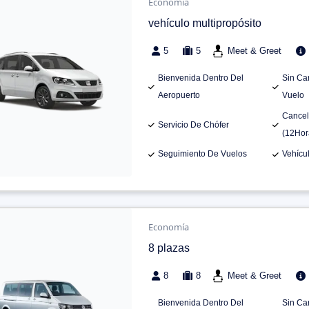
Economía
vehículo multipropósito
5
5
Meet & Greet
Bienvenida Dentro Del
Sin Ca
Aeropuerto
Vuelo
Cancel
Servicio De Chófer
(12Hor
Seguimiento De Vuelos
Vehícu
Economía
8 plazas
8
8
Meet & Greet
Bienvenida Dentro Del
Sin Ca