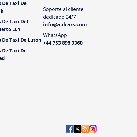
s De Taxi De
Soporte al cliente
ck
dedicado 24/7
s De Taxi Del
info@aplcars.com
erto LCY
WhatsApp
s De Taxi De Luton
+44 753 898 9360
s De Taxi De
ed