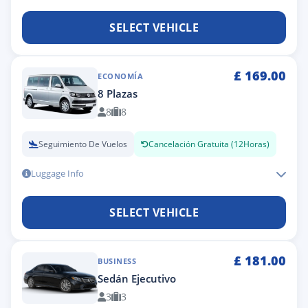
SELECT VEHICLE
£
169.00
ECONOMÍA
8 Plazas
8
8
Seguimiento De Vuelos
Cancelación Gratuita (12Horas)
Luggage Info
SELECT VEHICLE
£
181.00
BUSINESS
Sedán Ejecutivo
3
3