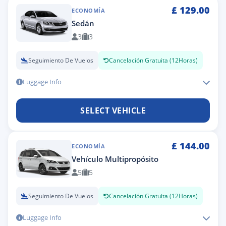
£
129.00
ECONOMÍA
Sedán
3
3
Seguimiento De Vuelos
Cancelación Gratuita (12Horas)
Luggage Info
SELECT VEHICLE
£
144.00
ECONOMÍA
Vehículo Multipropósito
5
5
Seguimiento De Vuelos
Cancelación Gratuita (12Horas)
Luggage Info