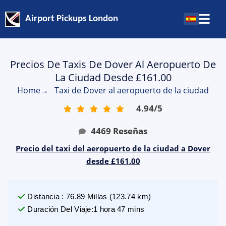
Airport Pickups London
Precios De Taxis De Dover Al Aeropuerto De
La Ciudad Desde £161.00
Home
→
Taxi de Dover al aeropuerto de la ciudad
4.94
/
5
4469
Reseñas
Precio del taxi del aeropuerto de la ciudad a Dover
desde £161.00
Distancia
:
76.89
Millas
(
123.74
km)
Duración Del Viaje
:
1 hora 47 mins