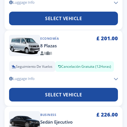
Luggage Info
SELECT VEHICLE
£
201.00
ECONOMÍA
8 Plazas
8
8
Seguimiento De Vuelos
Cancelación Gratuita (12Horas)
Luggage Info
SELECT VEHICLE
£
226.00
BUSINESS
Sedán Ejecutivo