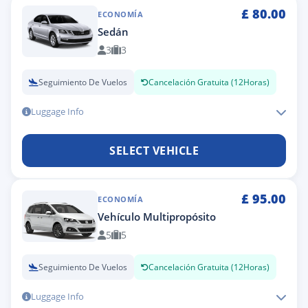
£
80.00
ECONOMÍA
Sedán
3
3
Seguimiento De Vuelos
Cancelación Gratuita (12Horas)
Luggage Info
SELECT VEHICLE
£
95.00
ECONOMÍA
Vehículo Multipropósito
5
5
Seguimiento De Vuelos
Cancelación Gratuita (12Horas)
Luggage Info