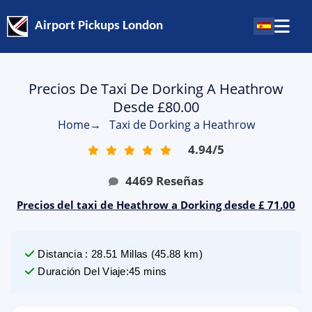
Airport Pickups London
Precios De Taxi De Dorking A Heathrow
Desde £80.00
Home
→
Taxi de Dorking a Heathrow
4.94
/
5
4469
Reseñas
Precios del taxi de Heathrow a Dorking desde £ 71.00
Distancia
:
28.51
Millas
(
45.88
km)
Duración Del Viaje
:
45 mins