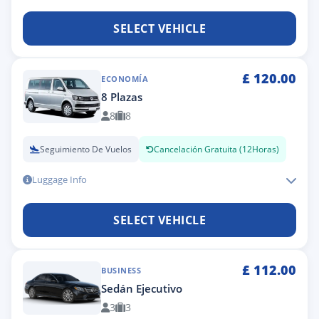
SELECT VEHICLE
£
120.00
ECONOMÍA
8 Plazas
8
8
Seguimiento De Vuelos
Cancelación Gratuita (12Horas)
Luggage Info
SELECT VEHICLE
£
112.00
BUSINESS
Sedán Ejecutivo
3
3