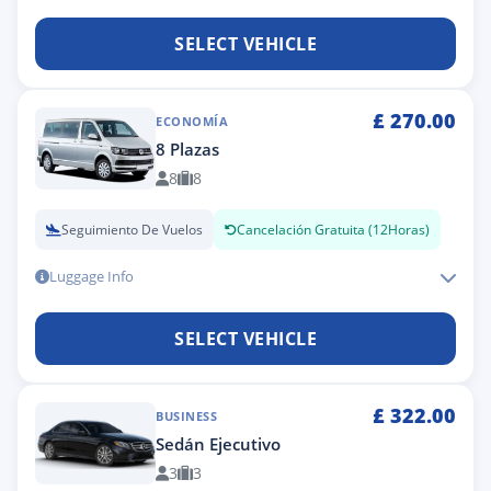
SELECT VEHICLE
£
270.00
ECONOMÍA
8 Plazas
8
8
Seguimiento De Vuelos
Cancelación Gratuita (12Horas)
Luggage Info
SELECT VEHICLE
£
322.00
BUSINESS
Sedán Ejecutivo
3
3