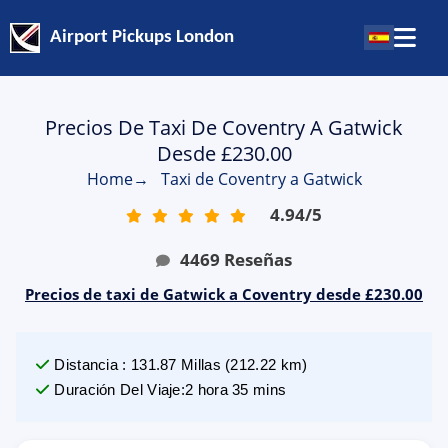
Airport Pickups London
Precios De Taxi De Coventry A Gatwick
Desde £230.00
Home
→
Taxi de Coventry a Gatwick
4.94
/
5
4469
Reseñas
Precios de taxi de Gatwick a Coventry desde £230.00
Distancia
:
131.87
Millas
(
212.22
km)
Duración Del Viaje
:
2 hora 35 mins