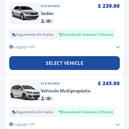
£
230.00
ECONOMÍA
Sedán
3
3
Seguimiento De Vuelos
Cancelación Gratuita (12Horas)
Luggage Info
SELECT VEHICLE
£
245.00
ECONOMÍA
Vehículo Multipropósito
5
5
Seguimiento De Vuelos
Cancelación Gratuita (12Horas)
Luggage Info