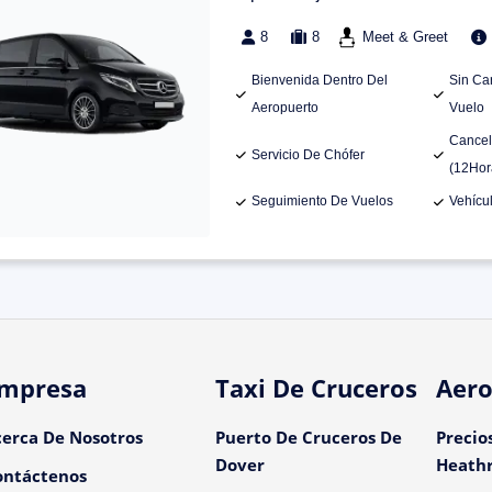
8
8
Meet & Greet
Bienvenida Dentro Del
Sin Ca
Aeropuerto
Vuelo
Cancel
Servicio De Chófer
(12Hor
Seguimiento De Vuelos
Vehícu
mpresa
Taxi De Cruceros
Aero
cerca De Nosotros
Puerto De Cruceros De
Precio
Dover
Heath
ontáctenos