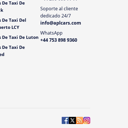
s De Taxi De
Soporte al cliente
ck
dedicado 24/7
s De Taxi Del
info@aplcars.com
erto LCY
WhatsApp
s De Taxi De Luton
+44 753 898 9360
s De Taxi De
ed