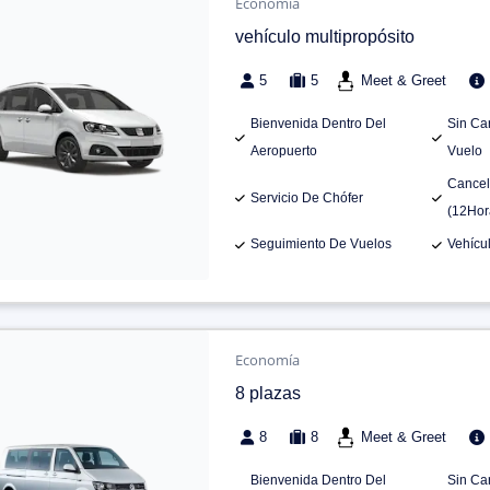
Economía
vehículo multipropósito
5
5
Meet & Greet
Bienvenida Dentro Del
Sin Ca
Aeropuerto
Vuelo
Cancel
Servicio De Chófer
(12Hor
Seguimiento De Vuelos
Vehícu
Economía
8 plazas
8
8
Meet & Greet
Bienvenida Dentro Del
Sin Ca