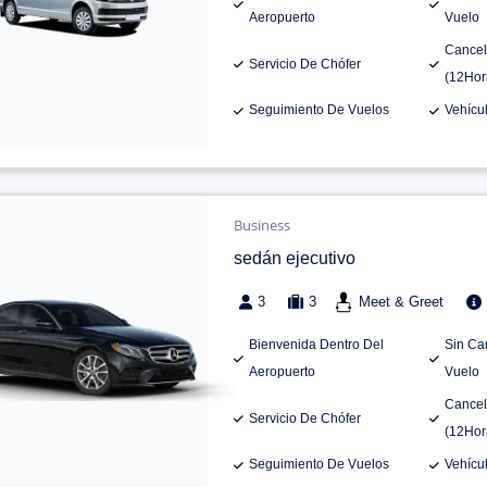
Aeropuerto
Vuelo
Cancel
Servicio De Chófer
(12Hor
Seguimiento De Vuelos
Vehícu
Business
sedán ejecutivo
3
3
Meet & Greet
Bienvenida Dentro Del
Sin Ca
Aeropuerto
Vuelo
Cancel
Servicio De Chófer
(12Hor
Seguimiento De Vuelos
Vehícu