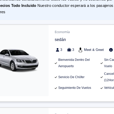
ecios Todo Incluido
Nuestro conductor esperará a los pasajeros 
res
Economía
sedán
3
3
Meet & Greet
Bienvenida Dentro Del
Sin Ca
Aeropuerto
Vuelo
Cancel
Servicio De Chófer
(12Hor
Seguimiento De Vuelos
Vehícu