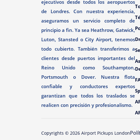
ejecutivos desde todos los aeropuertos
To
de Londres. Con nuestra experiencia,
T
aseguramos un servicio completo de
Po
principio a fin. Ya sea Heathrow, Gatwick,
Dr
Luton, Stansted o City Airport, tenemos
todo cubierto. También transferimos a
Se
clientes desde puertos importantes del
As
Reino Unido como Southampton,
D
Portsmouth o Dover. Nuestra flota
F
confiable y conductores expertos
Sp
garantizan que todos los traslados se
AP
realicen con precisión y profesionalismo.
AP
Polí
Copyrights ©
2026
Airport Pickups London