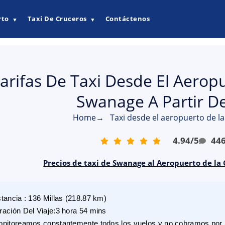
rto
Taxi De Cruceros
Contáctenos
▼
▼
arifas De Taxi Desde El Aerop
Swanage A Partir D
Home
→
Taxi desde el aeropuerto de l
4.94
/
5
44
Precios de taxi de Swanage al Aeropuerto de la 
stancia
:
136
Millas
(
218.87
km)
ración Del Viaje
:
3 hora 54 mins
nitoreamos constantemente todos los vuelos y no cobramos por r