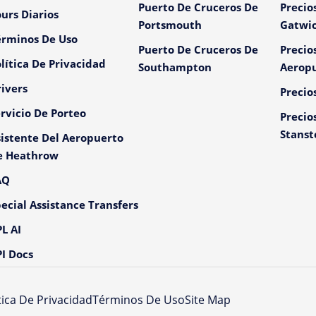
Puerto De Cruceros De
Precio
urs Diarios
Portsmouth
Gatwi
érminos De Uso
Puerto De Cruceros De
Precio
lítica De Privacidad
Southampton
Aeropu
ivers
Precio
rvicio De Porteo
Precio
Stanst
istente Del Aeropuerto
e Heathrow
AQ
ecial Assistance Transfers
L AI
I Docs
tica De Privacidad
Términos De Uso
Site Map