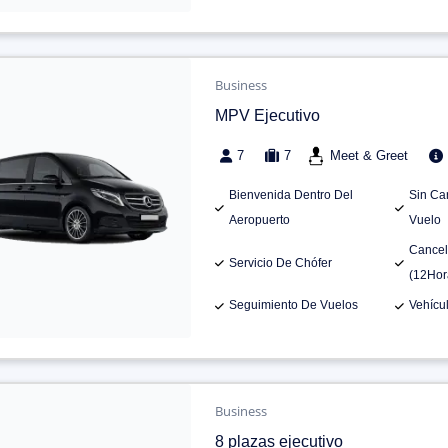
Business
MPV Ejecutivo
7
7
Meet & Greet
Bienvenida Dentro Del
Sin Ca
Aeropuerto
Vuelo
Cancel
Servicio De Chófer
(12Hor
Seguimiento De Vuelos
Vehícu
Business
8 plazas ejecutivo