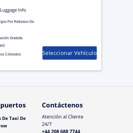
Luggage Info
rgos Por Retrasos De
ación Gratuita
as)
Seleccionar Vehículo
los Cómodos
puertos
Contáctenos
Atención al Cliente
s De Taxi De
24/7
row
+44 208 688 7744