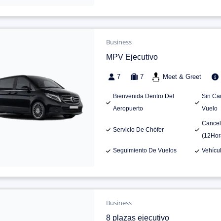
Business
MPV Ejecutivo
7
7
Meet & Greet
Bienvenida Dentro Del
Sin Ca
Aeropuerto
Vuelo
Cancel
Servicio De Chófer
(12Hor
Seguimiento De Vuelos
Vehícu
Business
8 plazas ejecutivo