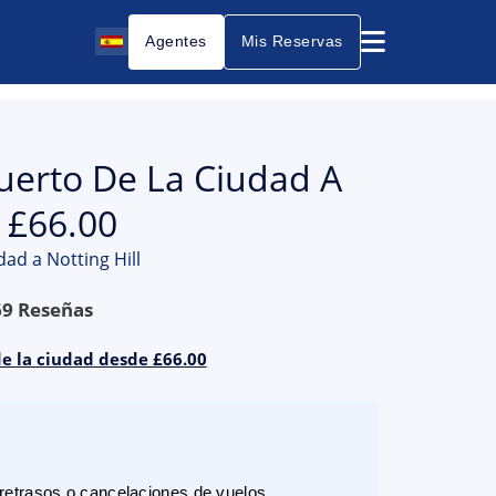
Agentes
Mis Reservas
puerto De La Ciudad A
e £66.00
dad a Notting Hill
69
Reseñas
de la ciudad desde £66.00
etrasos o cancelaciones de vuelos.