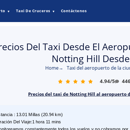
rto
Taxi De Cruceros
Contáctenos
▼
▼
recios Del Taxi Desde El Aero
Notting Hill Desd
Home
→
Taxi del aeropuerto de la ciu
4.94
/
5
44
Precios del taxi de Notting Hill al aeropuerto 
stancia
:
13.01
Millas
(
20.94
km)
ración Del Viaje
:
1 hora 11 mins
nitoreamos constantemente todos los vuelos y no cobramos por r