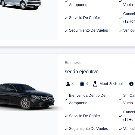
Aeropuerto
Vuelo
Cancel
Servicio De Chófer
(12Hor
Seguimiento De Vuelos
Vehícu
Business
sedán ejecutivo
3
3
Meet & Greet
Bienvenida Dentro Del
Sin Ca
Aeropuerto
Vuelo
Cancel
Servicio De Chófer
(12Hor
Seguimiento De Vuelos
Vehícu