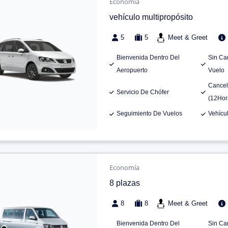
Economía
vehículo multipropósito
5
5
Meet & Greet
Bienvenida Dentro Del
Sin Ca
Aeropuerto
Vuelo
Cancel
Servicio De Chófer
(12Hor
Seguimiento De Vuelos
Vehícu
Economía
8 plazas
8
8
Meet & Greet
Bienvenida Dentro Del
Sin Ca