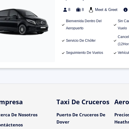
8
8
Meet & Greet
Bienvenida Dentro Del
Sin Ca
Aeropuerto
Vuelo
Cancel
Servicio De Chófer
(12Hor
Seguimiento De Vuelos
Vehícu
mpresa
Taxi De Cruceros
Aero
cerca De Nosotros
Puerto De Cruceros De
Precio
Dover
Heath
ontáctenos