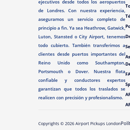
ejecutivos desde todos los aeropuertos
To
de Londres. Con nuestra experiencia,
T
aseguramos un servicio completo de
Po
principio a fin. Ya sea Heathrow, Gatwick,
Dr
Luton, Stansted o City Airport, tenemos
todo cubierto. También transferimos a
Se
clientes desde puertos importantes del
As
Reino Unido como Southampton,
D
Portsmouth o Dover. Nuestra flota
F
confiable y conductores expertos
Sp
garantizan que todos los traslados se
AP
realicen con precisión y profesionalismo.
AP
Polí
Copyrights ©
2026
Airport Pickups London