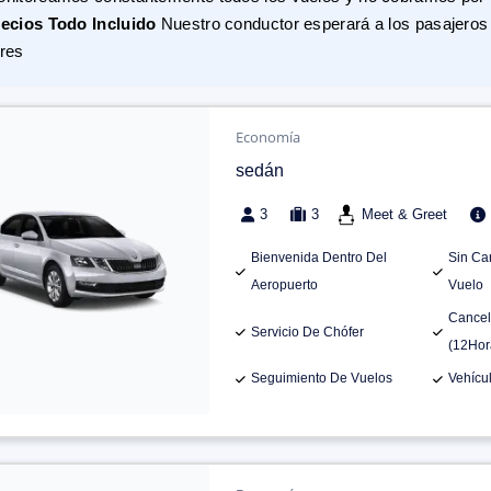
ecios Todo Incluido
Nuestro conductor esperará a los pasajeros 
res
Economía
sedán
3
3
Meet & Greet
Bienvenida Dentro Del
Sin Ca
Aeropuerto
Vuelo
Cancel
Servicio De Chófer
(12Hor
Seguimiento De Vuelos
Vehícu