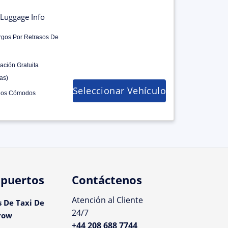
Luggage Info
rgos Por Retrasos De
ación Gratuita
as)
Seleccionar Vehículo
los Cómodos
puertos
Contáctenos
Atención al Cliente
s De Taxi De
24/7
row
+44 208 688 7744