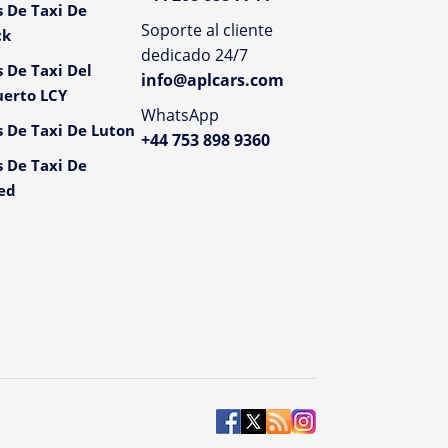
s De Taxi De
Soporte al cliente
ck
dedicado 24/7
s De Taxi Del
info@aplcars.com
erto LCY
WhatsApp
s De Taxi De Luton
+44 753 898 9360
s De Taxi De
ed