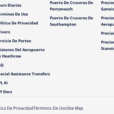
Puerto De Cruceros De
Precio
urs Diarios
Portsmouth
Gatwi
érminos De Uso
Puerto De Cruceros De
Precio
lítica De Privacidad
Southampton
Aeropu
ivers
Precio
rvicio De Porteo
Precio
Stanst
istente Del Aeropuerto
e Heathrow
AQ
ecial Assistance Transfers
L AI
I Docs
tica De Privacidad
Términos De Uso
Site Map