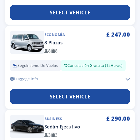
SELECT VEHICLE
£
247.00
ECONOMÍA
8 Plazas
8
8
Seguimiento De Vuelos
Cancelación Gratuita (12Horas)
Luggage Info
SELECT VEHICLE
£
290.00
BUSINESS
Sedán Ejecutivo
3
3