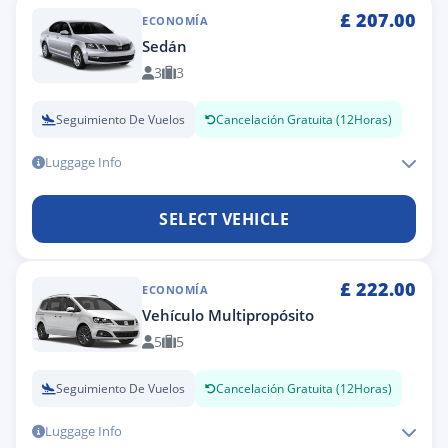
£
207.00
ECONOMÍA
Sedán
3
3
Seguimiento De Vuelos
Cancelación Gratuita (12Horas)
Luggage Info
SELECT VEHICLE
£
222.00
ECONOMÍA
Vehículo Multipropósito
5
5
Seguimiento De Vuelos
Cancelación Gratuita (12Horas)
Luggage Info