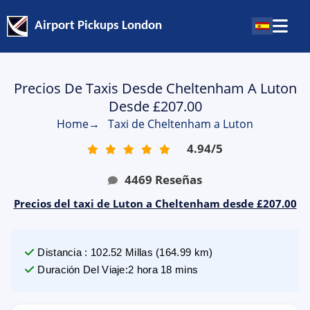
Airport Pickups London
Precios De Taxis Desde Cheltenham A Luton
Desde £207.00
Home
→
Taxi de Cheltenham a Luton
4.94
/
5
4469
Reseñas
Precios del taxi de Luton a Cheltenham desde £207.00
Distancia
:
102.52
Millas
(
164.99
km)
Duración Del Viaje
:
2 hora 18 mins