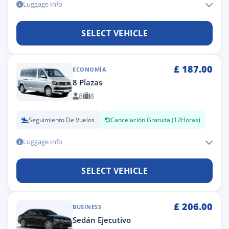
Luggage Info
SELECT VEHICLE
£
187.00
ECONOMÍA
8 Plazas
8
8
Seguimiento De Vuelos
Cancelación Gratuita (12Horas)
Luggage Info
SELECT VEHICLE
£
206.00
BUSINESS
Sedán Ejecutivo