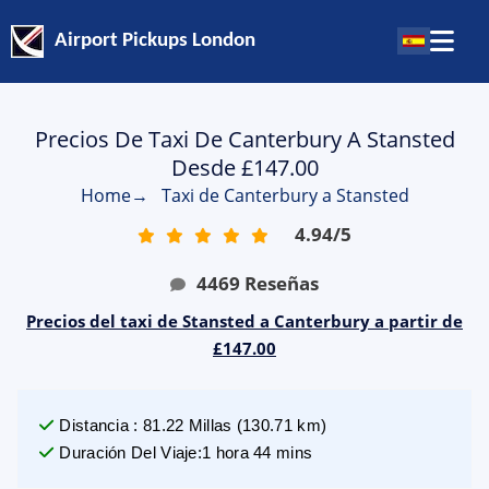
Airport Pickups London
Precios De Taxi De Canterbury A Stansted
Desde £147.00
Home
→
Taxi de Canterbury a Stansted
4.94
/
5
4469
Reseñas
Precios del taxi de Stansted a Canterbury a partir de
£147.00
Distancia
:
81.22
Millas
(
130.71
km)
Duración Del Viaje
:
1 hora 44 mins