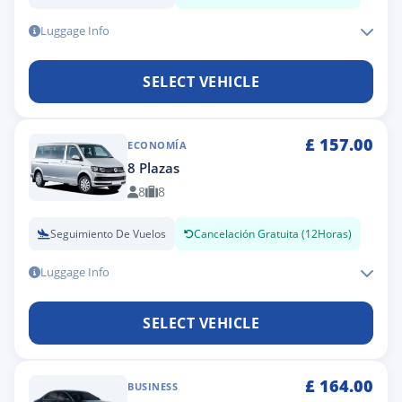
Luggage Info
SELECT VEHICLE
£
157.00
ECONOMÍA
8 Plazas
8
8
Seguimiento De Vuelos
Cancelación Gratuita (12Horas)
Luggage Info
SELECT VEHICLE
£
164.00
BUSINESS