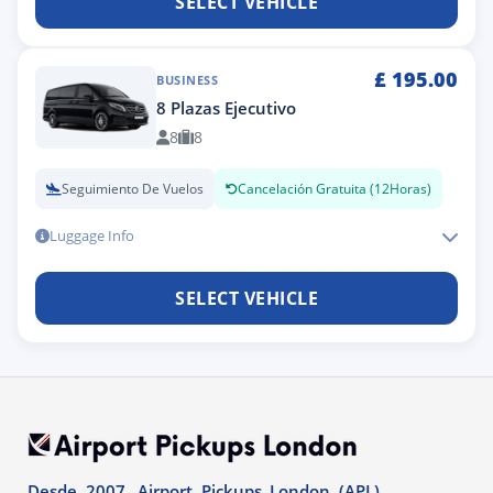
SELECT VEHICLE
£
195.00
BUSINESS
8 Plazas Ejecutivo
8
8
Seguimiento De Vuelos
Cancelación Gratuita (12Horas)
Luggage Info
SELECT VEHICLE
Desde 2007, Airport Pickups London (APL)