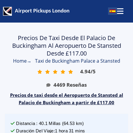
Airport Pickups London
Precios De Taxi Desde El Palacio De
Buckingham Al Aeropuerto De Stansted
Desde £117.00
Home
→
Taxi de Buckingham Palace a Stansted
4.94
/
5
4469
Reseñas
Precios de taxi desde el Aeropuerto de Stansted al
Palacio de Buckingham a partir de £117.00
Distancia
:
40.1
Millas
(
64.53
km)
Duración Del Viaje
:
1 hora 31 mins