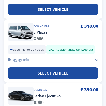
SELECT VEHICLE
£
318.00
ECONOMÍA
8 Plazas
8
8
Seguimiento De Vuelos
Cancelación Gratuita (12Horas)
Luggage Info
SELECT VEHICLE
£
390.00
BUSINESS
Sedán Ejecutivo
3
3