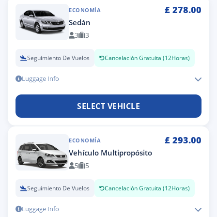
£
278.00
ECONOMÍA
Sedán
3
3
Seguimiento De Vuelos
Cancelación Gratuita (12Horas)
Luggage Info
SELECT VEHICLE
£
293.00
ECONOMÍA
Vehículo Multipropósito
5
5
Seguimiento De Vuelos
Cancelación Gratuita (12Horas)
Luggage Info