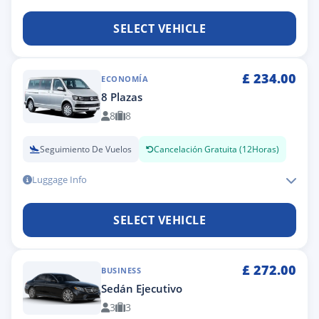
SELECT VEHICLE
£
234.00
ECONOMÍA
8 Plazas
8
8
Seguimiento De Vuelos
Cancelación Gratuita (12Horas)
Luggage Info
SELECT VEHICLE
£
272.00
BUSINESS
Sedán Ejecutivo
3
3