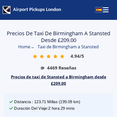
Airport Pickups London
Precios De Taxi De Birmingham A Stansted
Desde £209.00
Home
→
Taxi de Birmingham a Stansted
4.94
/
5
4469
Reseñas
Precios de taxi de Stansted a Birmingham desde
£209.00
Distancia
:
123.71
Millas
(
199.09
km)
Duración Del Viaje
:
2 hora 29 mins