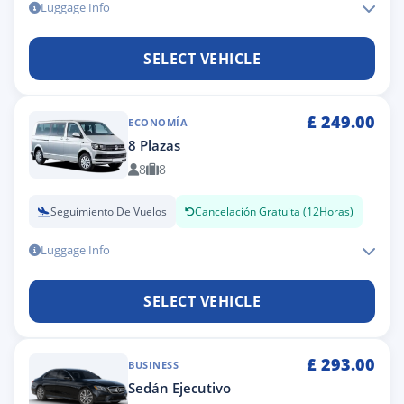
Luggage Info
SELECT VEHICLE
£
249.00
ECONOMÍA
8 Plazas
8
8
Seguimiento De Vuelos
Cancelación Gratuita (12Horas)
Luggage Info
SELECT VEHICLE
£
293.00
BUSINESS
Sedán Ejecutivo