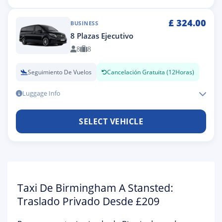
£
324.00
BUSINESS
8 Plazas Ejecutivo
8
8
Seguimiento De Vuelos
Cancelación Gratuita (12Horas)
Luggage Info
SELECT VEHICLE
Taxi De Birmingham A Stansted:
Traslado Privado Desde £209