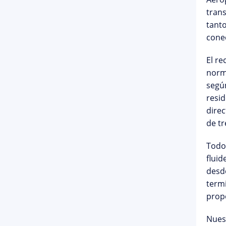
trans
tanto
cone
El r
norm
según
resid
direc
de tr
Todo
fluid
desd
termi
prop
Nues