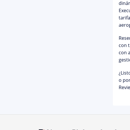
dinám
Execu
tari
aero
Reser
con t
con 
gest
¿List
o po
Revie