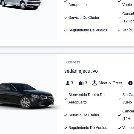
Aeropuerto
Vuelo
Cancel
Servicio De Chófer
(12Hor
Seguimiento De Vuelos
Vehícu
Business
sedán ejecutivo
3
3
Meet & Greet
Bienvenida Dentro Del
Sin Ca
Aeropuerto
Vuelo
Cancel
Servicio De Chófer
(12Hor
Seguimiento De Vuelos
Vehícu