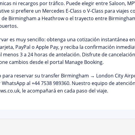
icas ni recargos por tráfico. Puede elegir entre Saloon, M
tive si prefiere un Mercedes E-Class o V-Class para viajes 
fa de Birmingham a Heathrow
o el
trayecto entre Birmingham
puertos.
var es muy sencillo: obtenga una cotización instantánea e
arjeta, PayPal o Apple Pay, y reciba la confirmación inme
al menos
3 a 24 horas de antelación
. Disfrute de
cancelación
ione cambios desde el
portal Manage Booking
.
o para reservar su transfer Birmingham → London City Airp
r WhatsApp al
+44 7538 989360
. Nuestro equipo de atención 
ws.co.uk, le acompañará en cada paso del viaje.