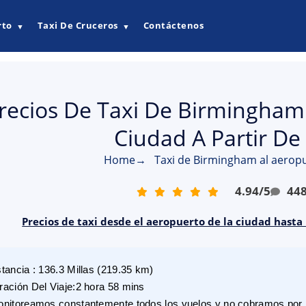
rto
Taxi De Cruceros
Contáctenos
▼
▼
recios De Taxi De Birmingham
Ciudad A Partir De
Home
→
Taxi de Birmingham al aeropu
4.94
/
5
44
Precios de taxi desde el aeropuerto de la ciudad hast
stancia
:
136.3
Millas
(
219.35
km)
ración Del Viaje
:
2 hora 58 mins
nitoreamos constantemente todos los vuelos y no cobramos por r