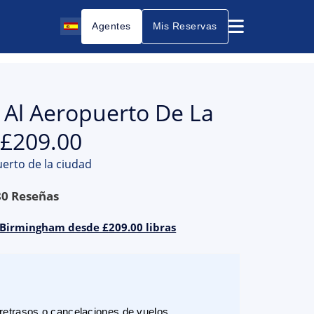
Agentes
Mis Reservas
 Al Aeropuerto De La
 £209.00
erto de la ciudad
80
Reseñas
a Birmingham desde £209.00 libras
etrasos o cancelaciones de vuelos.