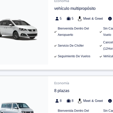
Economía
vehículo multipropósito
5
5
Meet & Greet
Bienvenida Dentro Del
Sin Ca
Aeropuerto
Vuelo
Cancel
Servicio De Chófer
(12Hor
Seguimiento De Vuelos
Vehícu
Economía
8 plazas
8
8
Meet & Greet
Bienvenida Dentro Del
Sin Ca