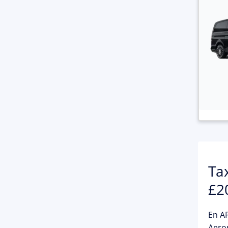
Ta
£2
En
AP
Aero