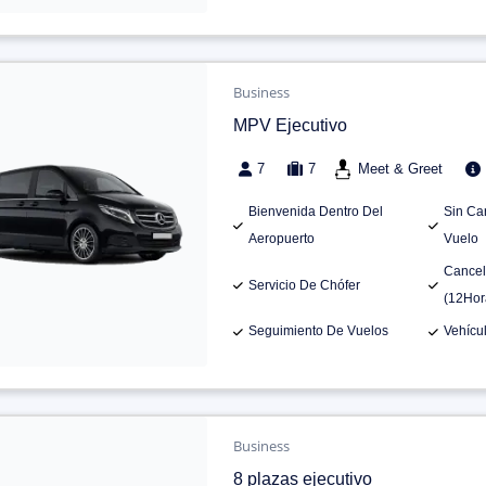
Business
MPV Ejecutivo
7
7
Meet & Greet
Bienvenida Dentro Del
Sin Ca
Aeropuerto
Vuelo
Cancel
Servicio De Chófer
(12Hor
Seguimiento De Vuelos
Vehícu
Business
8 plazas ejecutivo