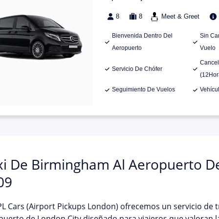
8
8
Meet & Greet
Bienvenida Dentro Del
Sin Ca
Aeropuerto
Vuelo
Cancel
Servicio De Chófer
(12Hor
Seguimiento De Vuelos
Vehícu
xi De Birmingham Al Aeropuerto D
09
L Cars (Airport Pickups London)
ofrecemos un servicio de t
puerto de London City
diseñado para viajeros que valoran l