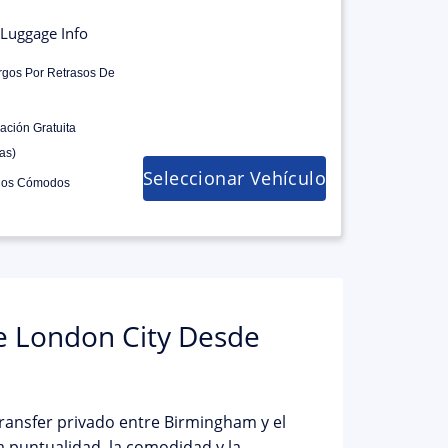
Luggage Info
rgos Por Retrasos De
ación Gratuita
as)
Seleccionar Vehículo
los Cómodos
e London City Desde
ransfer privado entre
Birmingham y el
a puntualidad, la comodidad y la