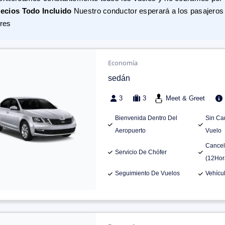
ecios Todo Incluido
Nuestro conductor esperará a los pasajeros 
res
Economía
sedán
3
3
Meet & Greet
Bienvenida Dentro Del
Sin Ca
Aeropuerto
Vuelo
Cancel
Servicio De Chófer
(12Hor
Seguimiento De Vuelos
Vehícu