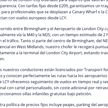
parencia. Con tarifas fijas desde
£209
, garantizamos un tray
 para profesionales que se desplazan a Canary Wharf o la C
ctan con vuelos europeos desde LCY.
ecorrido entre Birmingham y el Aeropuerto de London City
almente vía la M40 y la M25, con un tiempo estimado de
2 
 el tráfico. Tanto si parte del centro de Birmingham, del
NE
encial en West Midlands, nuestro chofer le recogerá puntual
tamente a la terminal del London City Airport, evitando tr
en.
s nuestros conductores están
licenciados por Transport f
ez y conocen perfectamente las rutas hacia los aeropuertos
e LCY ofrecemos
seguimiento de vuelos en tiempo real
y se
nal con cartel personalizado, sin coste adicional por retrasos
orcionamos
sillas infantiles gratuitas
bajo petición.
tra
política de precios fijos
incluye peajes, parking del aerop