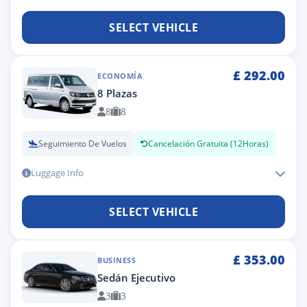
SELECT VEHICLE
£
292.00
ECONOMÍA
8 Plazas
8
8
Seguimiento De Vuelos
Cancelación Gratuita (12Horas)
Luggage Info
SELECT VEHICLE
£
353.00
BUSINESS
Sedán Ejecutivo
3
3