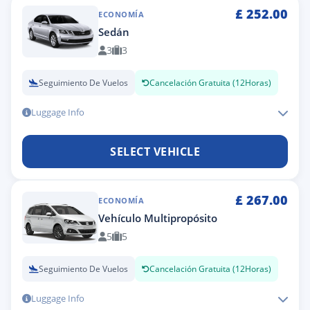
£
252.00
ECONOMÍA
Sedán
3
3
Seguimiento De Vuelos
Cancelación Gratuita (12Horas)
Luggage Info
SELECT VEHICLE
£
267.00
ECONOMÍA
Vehículo Multipropósito
5
5
Seguimiento De Vuelos
Cancelación Gratuita (12Horas)
Luggage Info