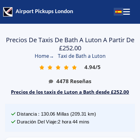
Airport Pickups London
Precios De Taxis De Bath A Luton A Partir De
£252.00
Home
→
Taxi de Bath a Luton
4.94
/
5
4478
Reseñas
Precios de los taxis de Luton a Bath desde £252.00
Distancia
:
130.06
Millas
(
209.31
km)
Duración Del Viaje
:
2 hora 44 mins