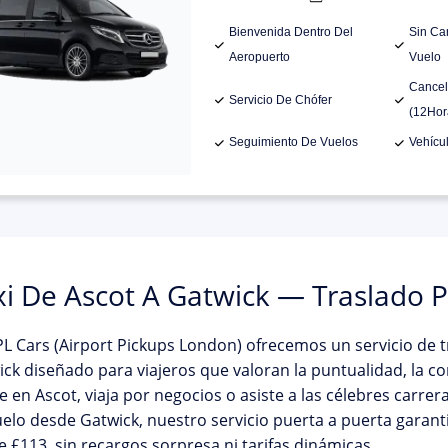
Bienvenida Dentro Del
Sin Ca
Aeropuerto
Vuelo
Cancel
Servicio De Chófer
(12Hor
Seguimiento De Vuelos
Vehícu
xi De Ascot A Gatwick — Traslado 
L Cars (Airport Pickups London)
ofrecemos un servicio de
t
ick
diseñado para viajeros que valoran la puntualidad, la co
e en Ascot, viaja por negocios o asiste a las célebres carrer
elo desde Gatwick, nuestro servicio puerta a puerta garanti
e £113
, sin recargos sorpresa ni tarifas dinámicas.