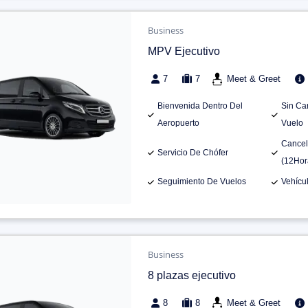
Business
MPV Ejecutivo
7
7
Meet & Greet
Bienvenida Dentro Del
Sin Ca
Aeropuerto
Vuelo
Cancel
Servicio De Chófer
(12Hor
Seguimiento De Vuelos
Vehícu
Business
8 plazas ejecutivo
8
8
Meet & Greet