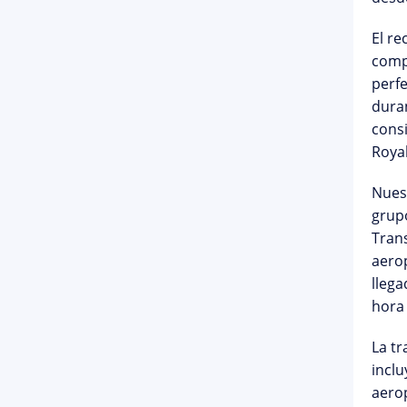
El re
compl
perfe
dura
cons
Roya
Nues
grupo
Tran
aerop
llega
hora 
La
tr
inclu
aerop