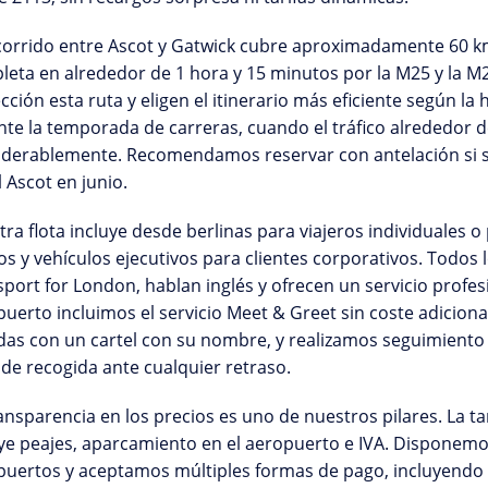
corrido entre Ascot y Gatwick cubre aproximadamente 60 km
eta en alrededor de 1 hora y 15 minutos por la M25 y la M
cción esta ruta y eligen el itinerario más eficiente según l
nte la temporada de carreras, cuando el tráfico alrededo
iderablemente. Recomendamos reservar con antelación si su
l Ascot
en junio.
tra
flota
incluye desde berlinas para viajeros individuales o
s y vehículos ejecutivos para clientes corporativos. Todos
sport for London
, hablan inglés y ofrecen un servicio profes
uerto incluimos el servicio
Meet & Greet
sin coste adicional
das con un cartel con su nombre, y realizamos seguimiento d
de recogida ante cualquier retraso.
ansparencia en los precios
es uno de nuestros pilares. La tari
ye peajes, aparcamiento en el aeropuerto e IVA. Disponemo
uertos y aceptamos múltiples formas de pago, incluyendo ta