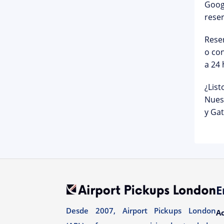
Googl
rese
Reser
o con
a 24 
¿List
Nuest
y Gat
E
Desde 2007, Airport Pickups London
A