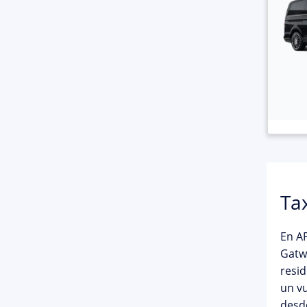
Ta
En
AP
Gatw
resid
un vu
desd