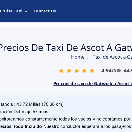
Cruise Taxi
Contact Us
▼
Precios De Taxi De Ascot A Ga
Home
→
Taxi de Ascot a G
4.94
/
5
44
Precios de taxi de Gatwick a Ascot
stancia
:
43.72
Millas
(
70.36
km)
ración Del Viaje
:
57 mins
nitoreamos constantemente todos los vuelos y no cobramos por r
ecios Todo Incluido
Nuestro conductor esperará a los pasajeros 