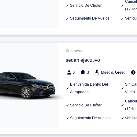
Cancel
Servicio De Chófer
(12Hor
Seguimiento De Vuelos
Vehícu
Business
sedán ejecutivo
3
3
Meet & Greet
Bienvenida Dentro Del
Sin Ca
Aeropuerto
Vuelo
Cancel
Servicio De Chófer
(12Hor
Seguimiento De Vuelos
Vehícu