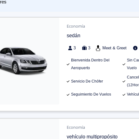
res
Economía
sedán
3
3
Meet & Greet
Bienvenida Dentro Del
Sin Ca
Aeropuerto
Vuelo
Cancel
Servicio De Chófer
(12Hor
Seguimiento De Vuelos
Vehícu
Economía
vehículo multipropósito