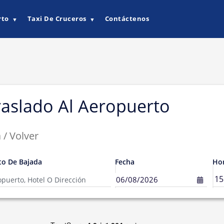
rto
Taxi De Cruceros
Contáctenos
▼
▼
aslado Al Aeropuerto
/ Volver
to De Bajada
Fecha
Hor
06/08/2026