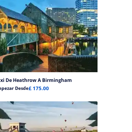
axi De Heathrow A Birmingham
£ 175.00
mpezar Desde