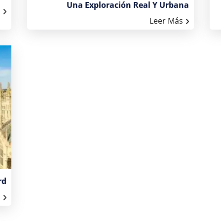
Una Exploración Real Y Urbana
s
Leer Más
rd
s