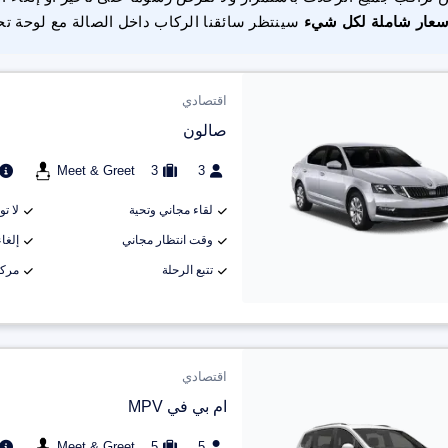
سعار شاملة لكل شيء
سينتظر سائقنا الركاب داخل الصالة مع لوحة تح
اقتصادي
صالون
Meet & Greet
3
3
لقاء مجاني وتحية
لا ت
وقت انتظار مجاني
إلغاء م
تتبع الرحلة
مركب
اقتصادي
ام بي في MPV
Meet & Greet
5
5