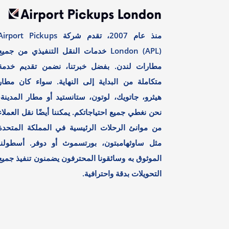
منذ عام 2007، تقدم شركة irport Pickups
London (APL) خدمات النقل التنفيذي من جميع
مطارات لندن. بفضل خبرتنا، نضمن تقديم خدمة
متكاملة من البداية إلى النهاية. سواء كان مطار
هيثرو، جاتويك، لوتون، ستانستيد أو مطار المدينة،
نحن نغطي جميع احتياجاتكم. يمكننا أيضًا نقل العملاء
من موانئ الرحلات الرئيسية في المملكة المتحدة
مثل ساوثهامبتون، بورتسموث أو دوفر. أسطولنا
الموثوق به وسائقونا المحترفون يضمنون تنفيذ جميع
التحويلات بدقة واحترافية.