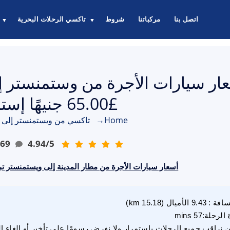
اتصل بنا
مركباتنا
شروط
تاكسي الرحلات البحرية
▼
▼
ار سيارات الأجرة من وستمنستر إل
£65.00 جنيهًا إسترلينيًا
Home
→
تاكسي من ويستمنستر إلى م
69
4.94
/
5
أسعار سيارات الأجرة من مطار المدينة إلى ويستمنستر تبدأ من £65.00 جنيهًا 
سافة
:
9.43
الأميال
(
15.18
km)
 الرحلة
:
57 mins
 نراقب جميع الرحلات باستمرار ولا نفرض رسومًا على تأخير أو إلغاء ا