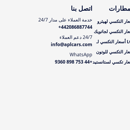
مطارات
اتصل بنا
خدمة العملاء على مدار 24/7
ار التكسي لهيثرو
+
442086887744
ار التكسي لجاتويك
24/7 دعم العملاء
تكسي لـ
info@aplcars.com
ار التكسي للوتون
WhatsApp
+44 753 898 9360
ار تكسي لستانستيد