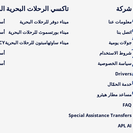
شركة
تاكسي الرحلات البحرية
ال
A
معلومات عنا
ميناء دوفر للرحلات البحرية
أسع
اتصل بنا
ميناء بورتسموث للرحلات البحرية
أسع
جولات يومية
ميناء ساوثهامبتون للرحلات البحرية
LCY أسعار ال
شروط الاستخدام
أسع
سياسة الخصوصية
أسع
Drivers
خدمة الحمّال
مساعد مطار هيثرو
FAQ
Special Assistance Transfers
APL AI