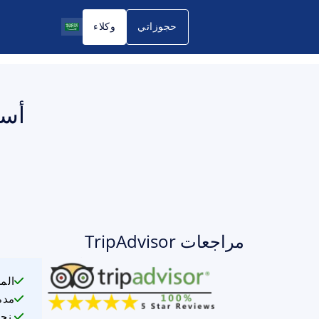
حجوزاتي
وكلاء
أسع
مراجعات TripAdvisor
الم
مدة
نحن