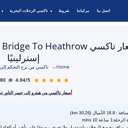
اتصل بنا
مركباتنا
شروط
تاكسي الرحلات البحرية
▼
▼
إسترلينيًا
Home
→
تاكسي من برج التحكم إلى 
80
4.94
/
5
أسعار تاكسي من هيثرو إلى جسر التاور تبدأ من 0‎
سافة
:
18.8
الأميال
(
30.26
km)
 الرحلة
:
1 ساعة 10 mins
 نراقب جميع الرحلات باستمرار ولا نفرض رسومًا على تأخير أو إلغاء ا