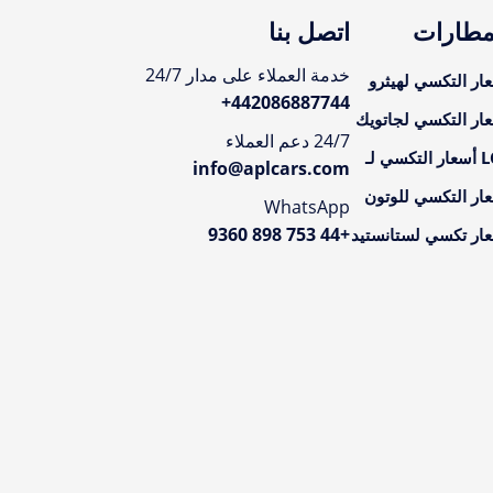
مطارات
اتصل بنا
خدمة العملاء على مدار 24/7
ار التكسي لهيثرو
+
442086887744
ار التكسي لجاتويك
24/7 دعم العملاء
تكسي لـ
info@aplcars.com
ار التكسي للوتون
WhatsApp
+44 753 898 9360
ار تكسي لستانستيد