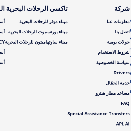
شركة
تاكسي الرحلات البحرية
ال
A
معلومات عنا
ميناء دوفر للرحلات البحرية
أسع
اتصل بنا
ميناء بورتسموث للرحلات البحرية
أسع
جولات يومية
ميناء ساوثهامبتون للرحلات البحرية
LCY أسعار ال
شروط الاستخدام
أسع
سياسة الخصوصية
أسع
Drivers
خدمة الحمّال
مساعد مطار هيثرو
FAQ
Special Assistance Transfers
APL AI