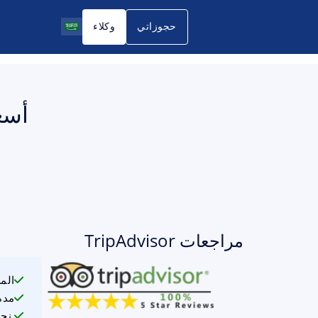
حجوزاتي
وكلاء
مراجعات TripAdvisor
الم
مدة
نحن