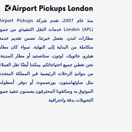
منذ عام 2007، تقدم شركة irport Pickups
London (APL) خدمات النقل التنفيذي من جميع
مطارات لندن. بفضل خبرتنا، نضمن تقديم خدمة
متكاملة من البداية إلى النهاية. سواء كان مطار
هيثرو، جاتويك، لوتون، ستانستيد أو مطار المدينة،
نحن نغطي جميع احتياجاتكم. يمكننا أيضًا نقل العملاء
من موانئ الرحلات الرئيسية في المملكة المتحدة
مثل ساوثهامبتون، بورتسموث أو دوفر. أسطولنا
الموثوق به وسائقونا المحترفون يضمنون تنفيذ جميع
التحويلات بدقة واحترافية.