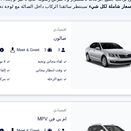
سعار شاملة لكل شيء
سينتظر سائقنا الركاب داخل الصالة مع لوحة تح
اقتصادي
صالون
Meet & Greet
3
3
لقاء مجاني وتحية
لا ت
وقت انتظار مجاني
إلغاء م
تتبع الرحلة
مركب
اقتصادي
ام بي في MPV
Meet & Greet
5
5