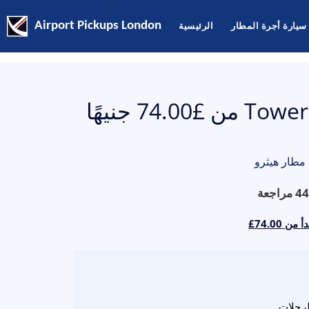
سيارة أجرة المطار
الرئيسية
Airport Pickups London
أسعار تاكسي Tower Bridge To Heathrow من £74.00 جنيهًا
مطار هيثرو
44
مراجعة
‎£74.0
لرحلات.