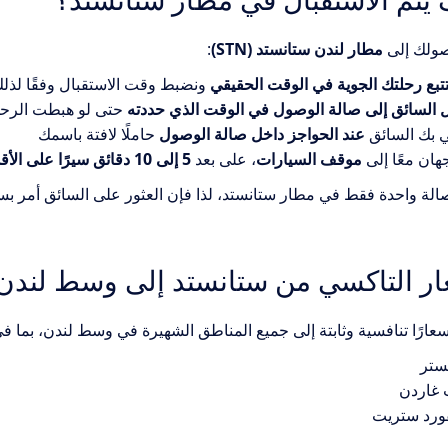
صولك إلى
مطار لندن ستانستد (STN)
:
تتبع رحلتك الجوية في الوقت الحقيقي
ونضبط وقت الاستقبال وفقًا لذلك
السائق إلى صالة الوصول في الوقت الذي حددته
حتى لو هبطت الرحلة
 بك السائق
عند الحواجز داخل صالة الوصول
حاملًا لافتة باسمك
جهان معًا إلى
موقف السيارات
، على بعد
5 إلى 10 دقائق سيرًا على الأقدام
الة واحدة فقط في مطار ستانستد، لذا فإن العثور على السائق أمر ب
ار التاكسي من ستانستد إلى وسط لندن
سعارًا تنافسية وثابتة إلى جميع المناطق الشهيرة في وسط لندن، بما ف
ستر
 غاردن
ورد ستريت