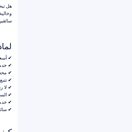
هل تبح
وخالية
سائقين
لماذ
✔ أسعا
✔ خدمة
✔ محطة
✔ تتبع
✔ لا ر
✔ السا
✔ خدمة متاحة 24/7 –
✔ سائ
كيف 