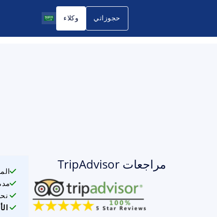
حجوزاتي
وكلاء
مراجعات TripAdvisor
الم
مدة
نحن
الأ