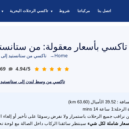
اتصل بنا
مركباتنا
شروط
تاكسي الرحلات البحرية
▼
▼
تاكسي بأسعار معقولة: من ستانستيد إل
Home
→
تاكسي من ستانستيد إلى
69
4.94
/
5
تاكسي من وسط لندن إلى ستانستيد £05.00
سافة
:
39.52
الأميال
(
63.60
km)
 الرحلة
:
1 ساعة 14 mins
 نراقب جميع الرحلات باستمرار ولا نفرض رسومًا على تأخير أو إلغاء ا
سعار شاملة لكل شيء
سينتظر سائقنا الركاب داخل الصالة مع لوحة تح