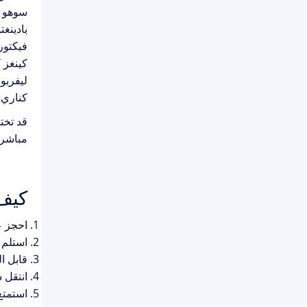
سوهو
بادينغت
فيكتوري
كينغز
ليفربو
كناري
قد تخت
مباشرة
كيف
احجز ع
استلم 
قابل ا
انتقل سي
استمتع