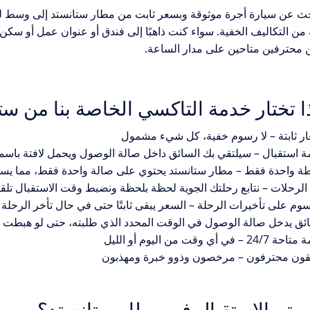
ث عن سيارة أجرة موثوقة وبسعر ثابت من مطار ستانستد إلى وسط لن
 من التكاليف الخفية. سواء كنت ذاهبًا إلى فندق أو عنوان عمل أو سك
 محترفين متاحين على مدار الساعة.
ا تختار خدمة التاكسي الخاصة بنا من 
ر ثابتة – لا رسوم خفية، كل شيء مشمول
 استقبال – سيلتقي بك السائق داخل صالة الوصول ويحمل لافتة باس
 واحدة فقط – مطار ستانستد يحتوي على صالة واحدة فقط، مما يسهل
 الرحلات – نتابع رحلتك الجوية لحظة بلحظة ونضبط وقت الاستقبال تلقائي
سوم على تأخيرات الرحلة – السعر يبقى ثابتًا حتى في حال تأخر الرحلة
ئق يدخل صالة الوصول في الوقت المحدد الذي طلبته، حتى لو هبطت ال
 في أي وقت من اليوم أو الليل
قون محترفون – مرخصون وذوو خبرة ومهذبون
يتم الاستقبال في مطار ستانستد؟