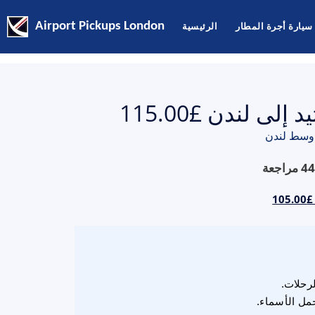
سيارة أجرة المطار
الرئيسية
Airport Pickups London
ى لندن £115.00
 وسط لندن
44
مراجعة
1
لرحلات.
مل الأسماء.