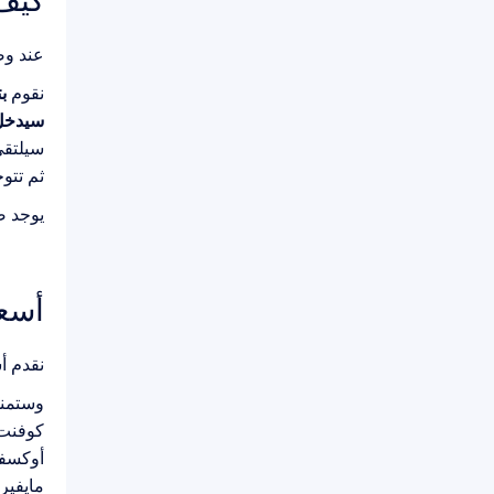
عند و
نقوم
ب
سيدخل 
سيلتقي
ثم تتو
يوجد ص
أسع
نقدم أ
وستمن
كوفنت
أوكسف
مايفير