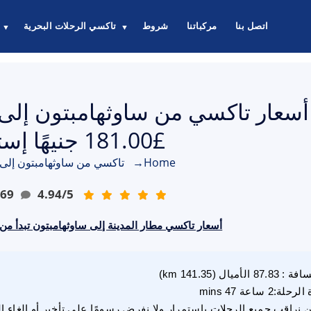
اتصل بنا
مركباتنا
شروط
تاكسي الرحلات البحرية
▼
▼
أسعار تاكسي من ساوثهامبتون إلى م
£181.00 جنيهًا إسترلينيًا
Home
→
تاكسي من ساوثهامبتون إلى 
69
4.94
/
5
أسعار تاكسي مطار المدينة إلى ساوثهامبتون تبدأ من £181.00 جنيه إسترلي
سافة
:
87.83
الأميال
(
141.35
km)
 الرحلة
:
2 ساعة 47 mins
 نراقب جميع الرحلات باستمرار ولا نفرض رسومًا على تأخير أو إلغاء ا