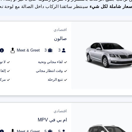
سعار شاملة لكل شيء
سينتظر سائقنا الركاب داخل الصالة مع لوحة تح
اقتصادي
صالون
Meet & Greet
3
3
لقاء مجاني وتحية
لا ت
وقت انتظار مجاني
إلغاء م
تتبع الرحلة
مركب
اقتصادي
ام بي في MPV
Meet & Greet
5
5