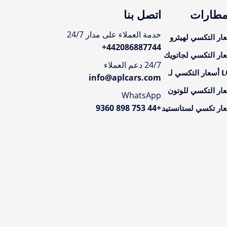
مطارات
اتصل بنا
خدمة العملاء على مدار 24/7
ار التكسي لهيثرو
+
442086887744
ار التكسي لجاتويك
24/7 دعم العملاء
تكسي لـ
info@aplcars.com
ار التكسي للوتون
WhatsApp
+44 753 898 9360
ار تكسي لستانستيد