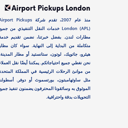
منذ عام 2007، تقدم شركة irport Pickups
London (APL) خدمات النقل التنفيذي من جميع
مطارات لندن. بفضل خبرتنا، نضمن تقديم خدمة
متكاملة من البداية إلى النهاية. سواء كان مطار
هيثرو، جاتويك، لوتون، ستانستيد أو مطار المدينة،
نحن نغطي جميع احتياجاتكم. يمكننا أيضًا نقل العملاء
من موانئ الرحلات الرئيسية في المملكة المتحدة
مثل ساوثهامبتون، بورتسموث أو دوفر. أسطولنا
الموثوق به وسائقونا المحترفون يضمنون تنفيذ جميع
التحويلات بدقة واحترافية.