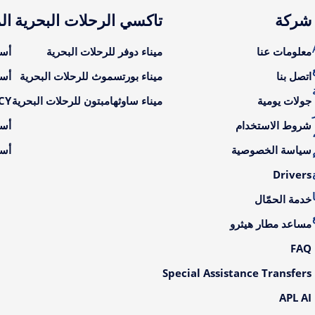
شركة
تاكسي الرحلات البحرية
ال
A
معلومات عنا
ميناء دوفر للرحلات البحرية
أسع
اتصل بنا
ميناء بورتسموث للرحلات البحرية
أسع
جولات يومية
ميناء ساوثهامبتون للرحلات البحرية
LCY أسعار ال
شروط الاستخدام
أسع
سياسة الخصوصية
أسع
Drivers
خدمة الحمّال
مساعد مطار هيثرو
FAQ
Special Assistance Transfers
APL AI