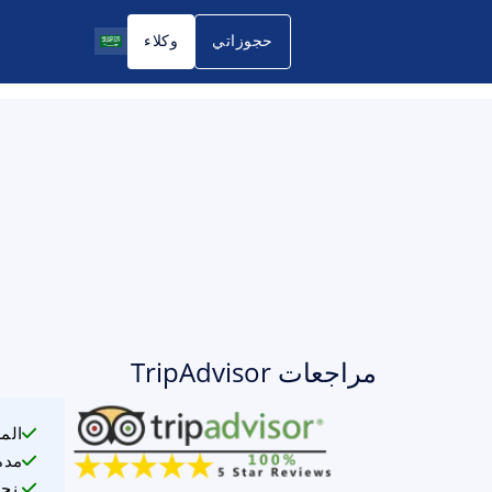
حجوزاتي
وكلاء
مراجعات TripAdvisor
الم
مدة
نحن