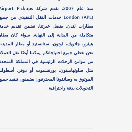
منذ عام 2007، تقدم شركة irport Pickups
London (APL) خدمات النقل التنفيذي من جميع
مطارات لندن. بفضل خبرتنا، نضمن تقديم خدمة
متكاملة من البداية إلى النهاية. سواء كان مطار
هيثرو، جاتويك، لوتون، ستانستيد أو مطار المدينة،
نحن نغطي جميع احتياجاتكم. يمكننا أيضًا نقل العملاء
من موانئ الرحلات الرئيسية في المملكة المتحدة
مثل ساوثهامبتون، بورتسموث أو دوفر. أسطولنا
الموثوق به وسائقونا المحترفون يضمنون تنفيذ جميع
التحويلات بدقة واحترافية.