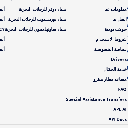
A
معلومات عنا
ميناء دوفر للرحلات البحرية
أسع
اتصل بنا
ميناء بورتسموث للرحلات البحرية
أسع
جولات يومية
ميناء ساوثهامبتون للرحلات البحرية
LCY أسعار ال
شروط الاستخدام
أسع
سياسة الخصوصية
أسع
Drivers
خدمة الحمّال
مساعد مطار هيثرو
FAQ
Special Assistance Transfers
APL AI
API Docs