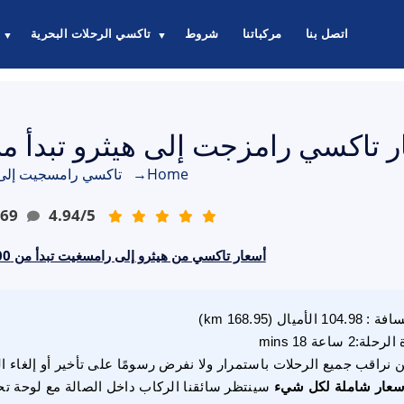
اتصل بنا
مركباتنا
شروط
تاكسي الرحلات البحرية
▼
▼
تاكسي رامزجت إلى هيثرو تبدأ من £188.00 جنيه إستر
Home
→
تاكسي رامسجيت إلى 
69
4.94
/
5
أسعار تاكسي من هيثرو إلى رامسغيت تبدأ من 188.00 جنيه إسترليني
سافة
:
104.98
الأميال
(
168.95
km)
 الرحلة
:
2 ساعة 18 mins
 نراقب جميع الرحلات باستمرار ولا نفرض رسومًا على تأخير أو إلغاء ا
سعار شاملة لكل شيء
سينتظر سائقنا الركاب داخل الصالة مع لوحة تح