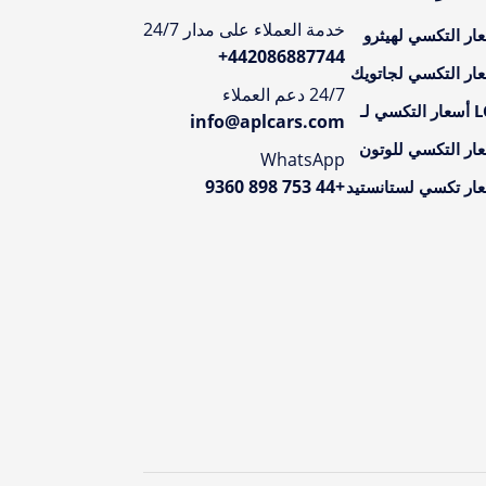
خدمة العملاء على مدار 24/7
ار التكسي لهيثرو
+
442086887744
ار التكسي لجاتويك
24/7 دعم العملاء
تكسي لـ
info@aplcars.com
ار التكسي للوتون
WhatsApp
+44 753 898 9360
ار تكسي لستانستيد