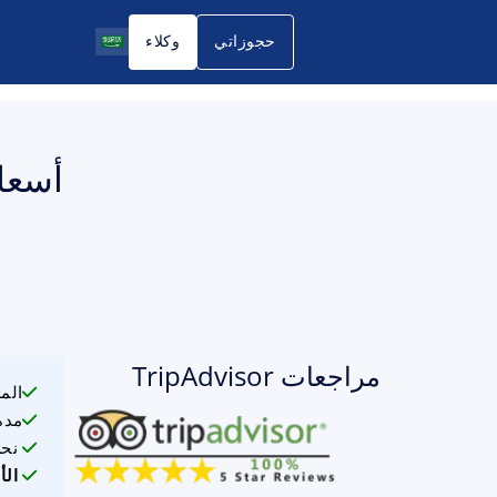
حجوزاتي
وكلاء
أسعار 
مراجعات TripAdvisor
الم
مدة
نحن
الأ