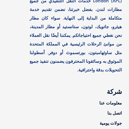
London (APL) خدمات النقل التنفيذي من جميع
مطارات لندن. بفضل خبرتنا، نضمن تقديم خدمة
متكاملة من البداية إلى النهاية. سواء كان مطار
هيثرو، جاتويك، لوتون، ستانستيد أو مطار المدينة،
نحن نغطي جميع احتياجاتكم. يمكننا أيضًا نقل العملاء
من موانئ الرحلات الرئيسية في المملكة المتحدة
مثل ساوثهامبتون، بورتسموث أو دوفر. أسطولنا
الموثوق به وسائقونا المحترفون يضمنون تنفيذ جميع
التحويلات بدقة واحترافية.
شركة
معلومات عنا
اتصل بنا
جولات يومية