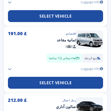
Luggage Info
SELECT VEHICLE
191.00
£
اقتصادي
ثمانية مقاعد
8
8
تتبع الرحلة
إلغاء مجاني (12 ساعة)
Luggage Info
SELECT VEHICLE
212.00
£
رجل اعمال
صالون أداري