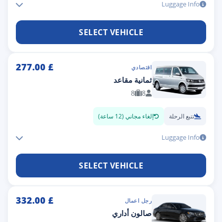
Luggage Info
SELECT VEHICLE
277.00
£
اقتصادي
ثمانية مقاعد
8
8
تتبع الرحلة
إلغاء مجاني (12 ساعة)
Luggage Info
SELECT VEHICLE
332.00
£
رجل اعمال
صالون أداري