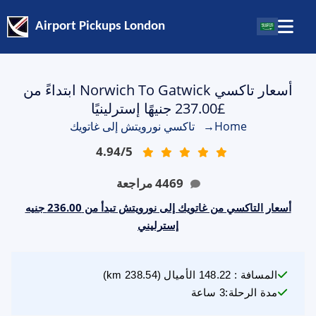
Airport Pickups London
أسعار تاكسي Norwich To Gatwick ابتداءً من
£237.00 جنيهًا إسترلينيًا
Home
→
تاكسي نورويتش إلى غاتويك
4.94
/
5
4469
مراجعة
أسعار التاكسي من غاتويك إلى نورويتش تبدأ من 236.00 جنيه
إسترليني
المسافة
:
148.22
الأميال
(
238.54
km)
مدة الرحلة
:
3 ساعة