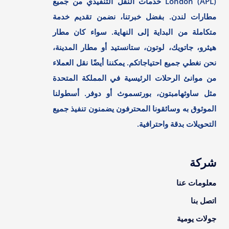
London (APL) خدمات النقل التنفيذي من جميع
مطارات لندن. بفضل خبرتنا، نضمن تقديم خدمة
متكاملة من البداية إلى النهاية. سواء كان مطار
هيثرو، جاتويك، لوتون، ستانستيد أو مطار المدينة،
نحن نغطي جميع احتياجاتكم. يمكننا أيضًا نقل العملاء
من موانئ الرحلات الرئيسية في المملكة المتحدة
مثل ساوثهامبتون، بورتسموث أو دوفر. أسطولنا
الموثوق به وسائقونا المحترفون يضمنون تنفيذ جميع
التحويلات بدقة واحترافية.
شركة
معلومات عنا
اتصل بنا
جولات يومية