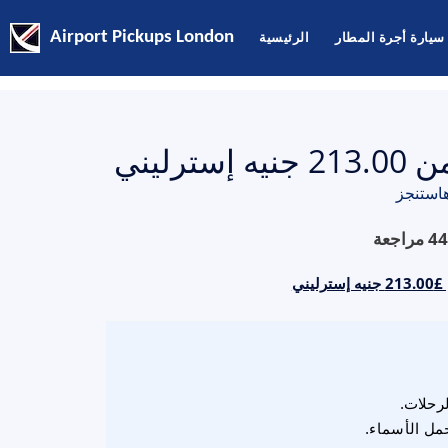
سيارة أجرة المطار
الرئيسية
Airport Pickups London
ليني
استنجز
44
مراجعة
ني
لرحلات.
مل الأسماء.