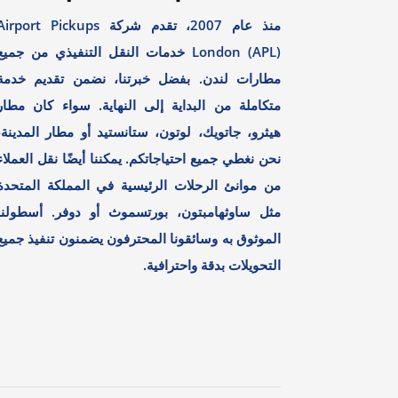
منذ عام 2007، تقدم شركة irport Pickups
London (APL) خدمات النقل التنفيذي من جميع
مطارات لندن. بفضل خبرتنا، نضمن تقديم خدمة
متكاملة من البداية إلى النهاية. سواء كان مطار
هيثرو، جاتويك، لوتون، ستانستيد أو مطار المدينة،
نحن نغطي جميع احتياجاتكم. يمكننا أيضًا نقل العملاء
من موانئ الرحلات الرئيسية في المملكة المتحدة
مثل ساوثهامبتون، بورتسموث أو دوفر. أسطولنا
الموثوق به وسائقونا المحترفون يضمنون تنفيذ جميع
التحويلات بدقة واحترافية.