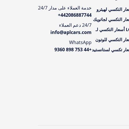
خدمة العملاء على مدار 24/7
ار التكسي لهيثرو
+
442086887744
ار التكسي لجاتويك
24/7 دعم العملاء
تكسي لـ
info@aplcars.com
ار التكسي للوتون
WhatsApp
+44 753 898 9360
ار تكسي لستانستيد