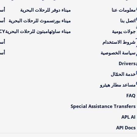
A
معلومات عنا
ميناء دوفر للرحلات البحرية
أسع
اتصل بنا
ميناء بورتسموث للرحلات البحرية
أسع
جولات يومية
ميناء ساوثهامبتون للرحلات البحرية
LCY أسعار ال
شروط الاستخدام
أسع
سياسة الخصوصية
أسع
Drivers
خدمة الحمّال
مساعد مطار هيثرو
FAQ
Special Assistance Transfers
APL AI
API Docs