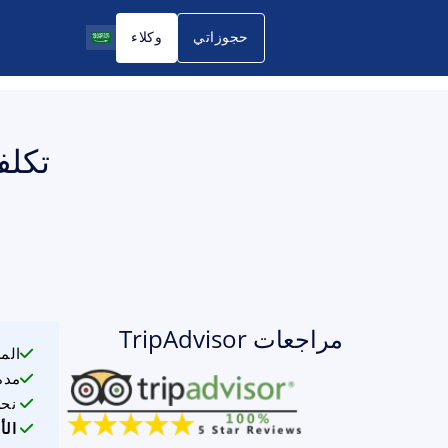
حجوزاتي
وكلاء
تكلفة 
مراجعات TripAdvisor
الم
مدة
نحن
الأ