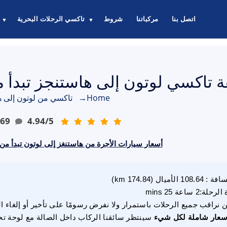
اتصل بنا
مركباتنا
شروط
تاكسي الرحلات البحرية
▼
▼
تاكسي لوتون إلى هاستنجز تبدأ من 213.00 جنيه إستر
Home
→
تاكسي من لوتون إلى ه
69
4.94
/
5
أسعار سيارات الأجرة من هاستنغز إلى لوتون تبدأ من £213.00 جنيه إسترلي
سافة
:
108.64
الأميال
(
174.84
km)
 الرحلة
:
2 ساعة 25 mins
 نراقب جميع الرحلات باستمرار ولا نفرض رسومًا على تأخير أو إلغاء ا
سعار شاملة لكل شيء
سينتظر سائقنا الركاب داخل الصالة مع لوحة تح