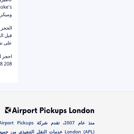
وميكرو
الحجز 
قبل ال
على تف
احجز ا
208 688 7744
منذ عام 2007، تقدم شركة irport Pickups
London (APL) خدمات النقل التنفيذي من جميع