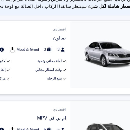
سعار شاملة لكل شيء
سينتظر سائقنا الركاب داخل الصالة مع لوحة تح
اقتصادي
صالون
Meet & Greet
3
3
لقاء مجاني وتحية
لا ت
وقت انتظار مجاني
إلغاء م
تتبع الرحلة
مركب
اقتصادي
ام بي في MPV
Meet & Greet
5
5