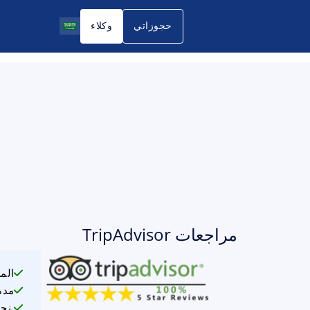
حجوزاتي
وكلاء
مراجعات TripAdvisor
الم
مدة
نحن