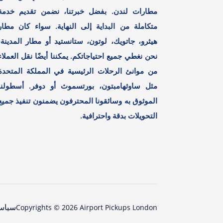
مطارات لندن. بفضل خبرتنا، نضمن تقديم خدمة
متكاملة من البداية إلى النهاية. سواء كان مطار
هيثرو، جاتويك، لوتون، ستانستيد أو مطار المدينة،
نحن نغطي جميع احتياجاتكم. يمكننا أيضًا نقل العملاء
من موانئ الرحلات الرئيسية في المملكة المتحدة
مثل ساوثهامبتون، بورتسموث أو دوفر. أسطولنا
الموثوق به وسائقونا المحترفون يضمنون تنفيذ جميع
التحويلات بدقة واحترافية.
سياس
Copyrights ©
2026
Airport Pickups London