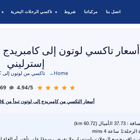
اتصل بنا
مركباتنا
شروط
تاكسي الرحلات البحرية
▼
▼
إسترليني
Home
→
تاكسي من لوتون إلى ك
69
4.94
/
5
أسعار التكسي من كامبريدج إلى لوتون تبدأ من £100.00 جنيه إسترليني
سافة
:
37.73
الأميال
(
60.72
km)
 الرحلة
:
1 ساعة 4 mins
 نراقب جميع الرحلات باستمرار ولا نفرض رسومًا على تأخير أو إلغاء ا