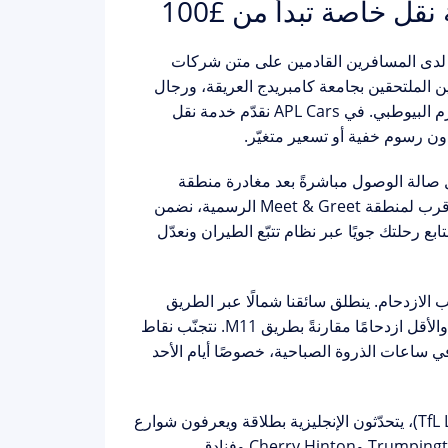
ل خاصة تبدأ من £100
 لدى المسافرين القادمين على متن شركات
Wiz وRyanair، خاصةً الطلاب الدوليين الملتحقين بجامعة كامبريدج العريقة، ورجال
م البيوطبي. في
APL Cars
نقدّم خدمة نقل
ون رسوم خفية أو تسعير متغيّر.
لمسافرين داخل صالة الوصول مباشرةً بعد مغادرة منطقة
هي الأقرب لمنطقة Meet & Greet الرسمية، نضمن
بع رحلتك جويًا عبر نظام تتبّع الطيران ونعدّل
لازدحام. ينطلق سائقنا شمالًا عبر الطريق
باتجاه كامبريدج، وهو المسار الأسرع والأقل ازدحامًا مقارنةً بطريق M11. نتجنّب نقاط
تناق المعتادة عند تقاطع Baldock وعند مدخل A14 قرب Huntingdon في ساعات الذروة الصباحية، خصوصًا أيام الأحد
، يتحدّثون الإنجليزية بطلاقة ويعرفون شوارع
ومحطة كامبريدج المركزية إلى أحياء Trumpington وCherry Hinton وفنادق