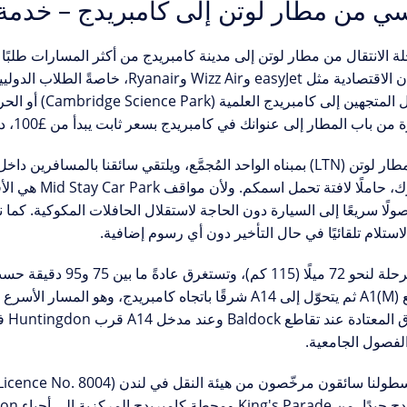
ي من مطار لوتن إلى كامبريدج – خدمة نق
حلة الانتقال من
مطار لوتن إلى مدينة كامبريدج
من أكثر المسارات طلبًا
الطيران الاقتصادية مثل easyJet وz Air
ل المتجهين إلى
كامبريدج العلمية (Cambridge Science Park)
أو الحر
 من باب المطار إلى عنوانك في كامبريدج بسعر ثابت يبدأ من
£100
، د
يتميّز مطار لوتن (LTN) بمبناه الواحد المُجمَّع، ويلتقي سائقنا با
ك، حاملًا لافتة تحمل اسمكم. ولأن مواقف
Mid Stay Car Park
لًا سريعًا إلى السيارة دون الحاجة لاستقلال الحافلات المكوكية. كما نتا
استلام تلقائيًا في حال التأخير دون أي رسوم إضافية.
لرحلة لنحو
72 ميلًا (115 كم)
، وتستغرق عادةً ما بين
75 و95 دقيقة
حسب ا
ع
A1(M)
ثم يتحوّل إلى
A14 شرقًا
الاخ
 الفصول الجامعية.
سطولنا سائقون مرخّصون من
هيئة النقل في لندن (TfL Licence No. 8004)
دج جيدًا، من
King's Parade