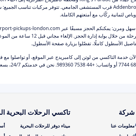
باص لثمانية ركّاب مع أمتعتهم الكاملة.
سهل ومرن: يمكنكم الحجز مسبقًا عبر
irport-pickups-london.com
رحلة من خلال
بوابة إدارة الحجز
. الإلغاء مجاني قبل 
اصيل الأسطول كاملًا، تفضّلوا بزيارة
صفحة الأسطول
.
لآن خدمة التاكسي من لوتن إلى كامبريدج
عبر الموقع، أو تواصلوا مع 
أو واتساب:
+44 7538 989360
. نحن في خدمتكم 24/7، بسعر ثابت وضمان وصول مريح وآمن إلى كامبريدج.
شركة
تاكسي الرحلات البحرية
ال
A
معلومات عنا
ميناء دوفر للرحلات البحرية
أسع