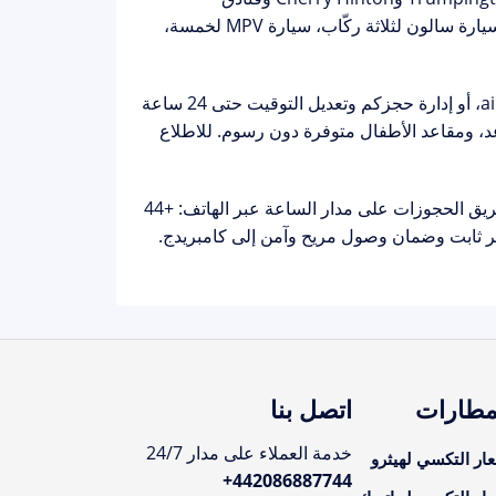
Addenbrooke's قرب المستشفى الجامعي. تتوفر مركبات تناسب الجميع: سيارة سالون لثلاثة ركّاب، سيارة MPV لخمسة،
a
، أو إدارة حجزكم وتعديل التوقيت حتى 24 ساعة
12 ساعة من الموعد، ومقاعد الأطفال متوفرة دون رسوم. للاطلاع
فريق الحجوزات على مدار الساعة عبر الهاتف:
+44
مطارات
اتصل بنا
خدمة العملاء على مدار 24/7
ار التكسي لهيثرو
+
442086887744