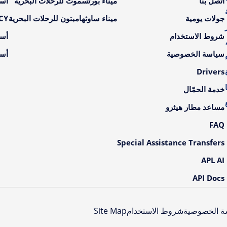
اتصل بنا
ميناء بورتسموث للرحلات البحرية
أسع
جولات يومية
ميناء ساوثهامبتون للرحلات البحرية
LCY أسعار ال
شروط الاستخدام
أسع
سياسة الخصوصية
أسع
Drivers
خدمة الحمّال
مساعد مطار هيثرو
FAQ
Special Assistance Transfers
APL AI
API Docs
ة الخصوصية
شروط الاستخدام
Site Map