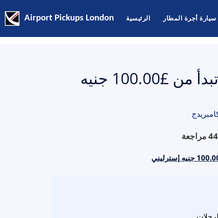
سيارة أجرة المطار
الرئيسية
Airport Pickups London
أسعار تاكسي لوتون إلى كامبريدج تبدأ من £100.00 جنيه
امبريدج
44
مراجعة
لرحلات.