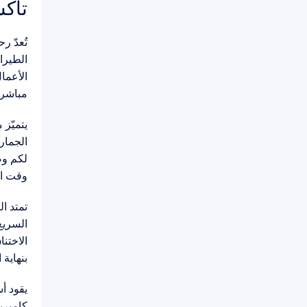
تاكس
تُعدّ ر
الأعما
مباشرة
الجمار
لكم وصو
وقت ال
تمتد ا
السري
بنهاية
يقود أ
كامبري