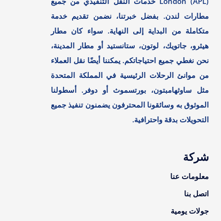
London (APL) خدمات النقل التنفيذي من جميع
مطارات لندن. بفضل خبرتنا، نضمن تقديم خدمة
متكاملة من البداية إلى النهاية. سواء كان مطار
هيثرو، جاتويك، لوتون، ستانستيد أو مطار المدينة،
نحن نغطي جميع احتياجاتكم. يمكننا أيضًا نقل العملاء
من موانئ الرحلات الرئيسية في المملكة المتحدة
مثل ساوثهامبتون، بورتسموث أو دوفر. أسطولنا
الموثوق به وسائقونا المحترفون يضمنون تنفيذ جميع
التحويلات بدقة واحترافية.
شركة
معلومات عنا
اتصل بنا
جولات يومية