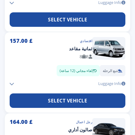
Luggage Info
SELECT VEHICLE
157.00
£
اقتصادي
ثمانية مقاعد
8
8
تتبع الرحلة
إلغاء مجاني (12 ساعة)
Luggage Info
SELECT VEHICLE
164.00
£
رجل اعمال
صالون أداري