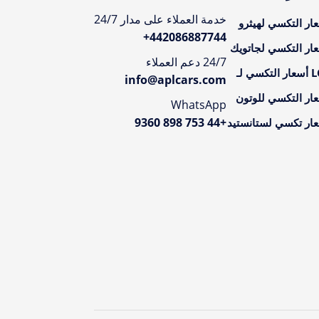
خدمة العملاء على مدار 24/7
ار التكسي لهيثرو
+
442086887744
ار التكسي لجاتويك
24/7 دعم العملاء
تكسي لـ
info@aplcars.com
ار التكسي للوتون
WhatsApp
+44 753 898 9360
ار تكسي لستانستيد