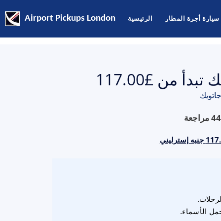
سيارة أجرة المطار
الرئيسية
Airport Pickups London
أ من £117.00
اتويك
44
مراجعة
لرحلات.
مل الأسماء.