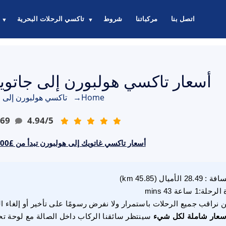
اتصل بنا
مركباتنا
شروط
تاكسي الرحلات البحرية
▼
▼
أسعار تاكسي هولبورن إلى جاتويك تبد
Home
→
تاكسي هولبورن إلى ج
69
4.94
/
5
أسعار تاكسي غاتويك إلى هولبورن تبدأ من £117.00 جنيه إسترليني
سافة
:
28.49
الأميال
(
45.85
km)
 الرحلة
:
1 ساعة 43 mins
 نراقب جميع الرحلات باستمرار ولا نفرض رسومًا على تأخير أو إلغاء ا
سعار شاملة لكل شيء
سينتظر سائقنا الركاب داخل الصالة مع لوحة تح