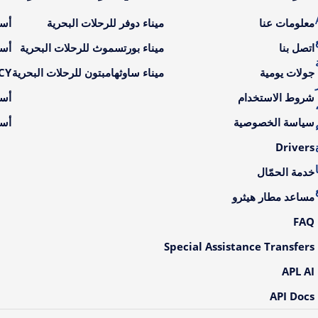
A
معلومات عنا
ميناء دوفر للرحلات البحرية
أسع
اتصل بنا
ميناء بورتسموث للرحلات البحرية
أسع
جولات يومية
ميناء ساوثهامبتون للرحلات البحرية
LCY أسعار ال
شروط الاستخدام
أسع
سياسة الخصوصية
أسع
Drivers
خدمة الحمّال
مساعد مطار هيثرو
FAQ
Special Assistance Transfers
APL AI
API Docs