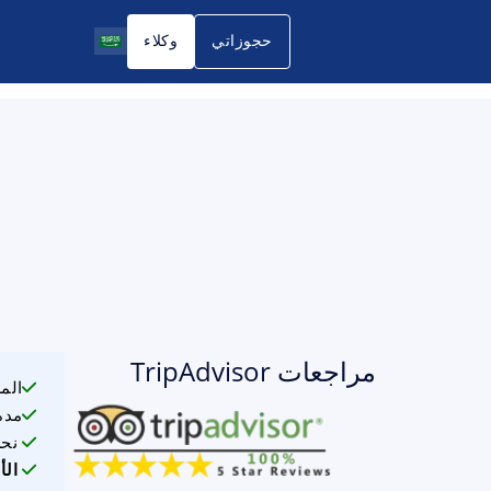
حجوزاتي
وكلاء
مراجعات TripAdvisor
الم
مدة
نحن
الأ