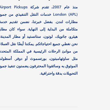
منذ عام 2007، تقدم شركة irport Pickups
London (APL) خدمات النقل التنفيذي من جميع
مطارات لندن. بفضل خبرتنا، نضمن تقديم خدمة
متكاملة من البداية إلى النهاية. سواء كان مطار
هيثرو، جاتويك، لوتون، ستانستيد أو مطار المدينة،
نحن نغطي جميع احتياجاتكم. يمكننا أيضًا نقل العملاء
من موانئ الرحلات الرئيسية في المملكة المتحدة
مثل ساوثهامبتون، بورتسموث أو دوفر. أسطولنا
الموثوق به وسائقونا المحترفون يضمنون تنفيذ جميع
التحويلات بدقة واحترافية.