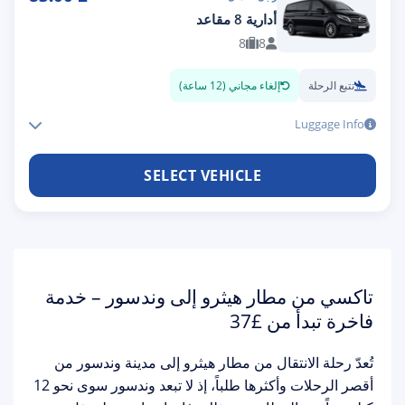
أدارية 8 مقاعد
8
8
تتبع الرحلة
إلغاء مجاني (12 ساعة)
Luggage Info
SELECT VEHICLE
تاكسي من مطار هيثرو إلى وندسور – خدمة
فاخرة تبدأ من £37
تُعدّ رحلة الانتقال من
مطار هيثرو إلى مدينة وندسور
من
أقصر الرحلات وأكثرها طلباً، إذ لا تبعد وندسور سوى نحو 12