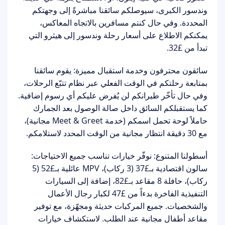
وندسور الكبرى، سيوصلكم سائقنا مباشرةً إلى وجهتكم
المحددة. وفي حال كنتم مسافرين بالاتجاه المعاكس،
يمكنكم الاطلاع على أسعار
رحلة وندسور إلى هيثرو
التي
تبدأ من £32.
سائقون محترفون وخدمة استقبال مميزة:
يقوم سائقنا
بمتابعة رحلتكم في الوقت الفعلي عبر نظام
تتبّع الرحلات
،
وفي حال تأخّر طيرانكم لن يُفرض عليكم أي رسوم إضافية.
كما يستقبلكم السائق داخل صالة الوصول بعد الجمارك
حاملاً
لوحة تحمل اسمكم
(خدمة Meet & Greet مجانية)،
مع 30 دقيقة انتظار مجانية من الوقت المحدد لاستلامكم.
أسطولنا المتنوع:
نوفّر خيارات تناسب جميع الاحتياجات:
سالون اقتصادية بـ£37 (3 ركاب)، MPV عائلية بـ£52 (5
ركاب)، حافلة 8 مقاعد بـ£82، إضافة إلى
السيارات
التنفيذية الفاخرة
بدءاً من £47 لكبار رجال الأعمال
والشخصيات. جميع المركبات حديثة ومجهّزة، مع توفير
مقاعد أطفال مجانية
عند الطلب. لاستكشاف خيارات