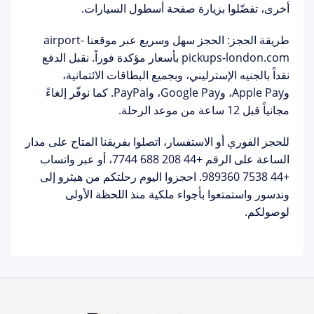
أخرى، تفضّلوا بزيارة صفحة
أسطول السيارات
.
طريقة الحجز:
الحجز سهل وسريع عبر موقعنا airport-
pickups-london.com بأسعار مؤكدة فوراً. نقبل الدفع
نقداً بالجنيه الإسترليني، وبجميع البطاقات الائتمانية،
وApple Pay، وGoogle Pay، وPayPal. كما نوفّر
إلغاءً
مجانياً
قبل 12 ساعة من موعد الرحلة.
للحجز الفوري أو الاستفسار، اتصلوا بفريقنا المتاح على مدار
الساعة على الرقم
+44 208 688 7744
، أو عبر واتساب
+44 7538 989360
. احجزوا اليوم رحلتكم من
هيثرو إلى
وندسور
واستمتعوا بأجواء ملكية منذ اللحظة الأولى
لوصولكم.