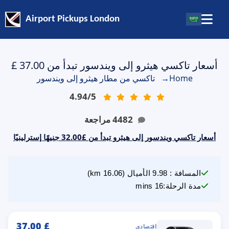
Airport Pickups London
أسعار تاكسي هيثرو إلى ويندسور تبدأ من 37.00 £
Home
→
تاكسي من مطار هيثرو إلى ويندسور
4.94
/
5
4482
مراجعة
أسعار تاكسي ويندسور إلى هيثرو تبدأ من £32.00 جنيهًا إسترلينيًا
المسافة
:
9.98
الأميال
(
16.06
km)
مدة الرحلة
:
16 mins
37.00
£
اقتصادي