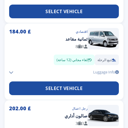
SELECT VEHICLE
184.00
£
اقتصادي
ثمانية مقاعد
8
8
تتبع الرحلة
إلغاء مجاني (12 ساعة)
Luggage Info
SELECT VEHICLE
202.00
£
رجل اعمال
صالون أداري
3
3