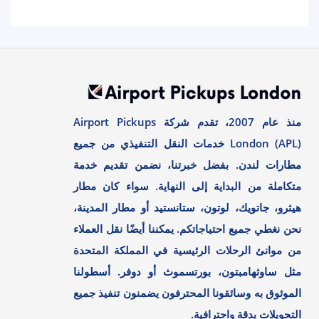
منذ عام 2007، تقدم شركة Airport Pickups
London (APL) خدمات النقل التنفيذي من جميع
مطارات لندن. بفضل خبرتنا، نضمن تقديم خدمة
متكاملة من البداية إلى النهاية. سواء كان مطار
هيثرو، جاتويك، لوتون، ستانستيد أو مطار المدينة،
نحن نغطي جميع احتياجاتكم. يمكننا أيضًا نقل العملاء
من موانئ الرحلات الرئيسية في المملكة المتحدة
مثل ساوثهامبتون، بورتسموث أو دوفر. أسطولنا
الموثوق به وسائقونا المحترفون يضمنون تنفيذ جميع
التحويلات بدقة واحترافية.